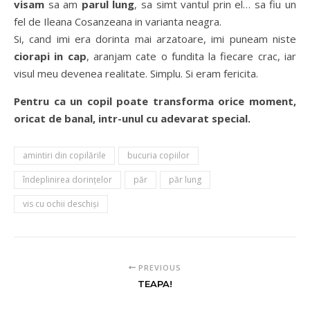
visam
sa am
parul lung
, sa simt vantul prin el… sa fiu un
fel de Ileana Cosanzeana in varianta neagra.
Si, cand imi era dorinta mai arzatoare, imi puneam niste
ciorapi in cap
, aranjam cate o fundita la fiecare crac, iar
visul meu devenea realitate. Simplu. Si eram fericita.
Pentru ca un copil poate transforma orice moment,
oricat de banal, intr-unul cu adevarat special.
amintiri din copilările
bucuria copiilor
îndeplinirea dorinţelor
păr
păr lung
vis cu ochii deschişi
PREVIOUS
TEAPA!