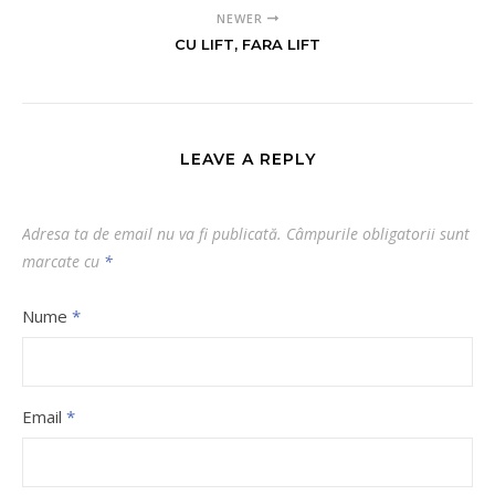
NEWER
CU LIFT, FARA LIFT
LEAVE A REPLY
Adresa ta de email nu va fi publicată.
Câmpurile obligatorii sunt
marcate cu
*
Nume
*
Email
*