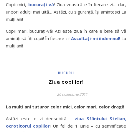
Copii mici,
bucuraţi-vă
! Ziua voastră e în fiecare zi… dar,
uneori adulţii mai uită… Astăzi, cu siguranţă, îşi amintesc! La
mulţi ani!
Copii mari, bucuraţi-vă! Azi este ziua în care e bine să vă
amintiţi să fiţi copii! În fiecare zi!
Ascultaţi-mi îndemnul!
La
mulţi ani!
BUCURII
Ziua copiilor!
26 noiembrie 2011
La mulţi ani tuturor celor mici, celor mari, celor dragi!
Astăzi este o zi deosebită –
ziua Sfântului Stelian,
ocrotitorul copiilor
! Un fel de 1 iunie – cu semnificaţie