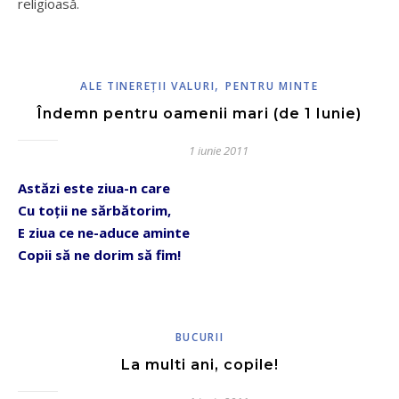
religioasă.
,
ALE TINEREŢII VALURI
PENTRU MINTE
Îndemn pentru oamenii mari (de 1 Iunie)
1 iunie 2011
Astăzi este ziua-n care
Cu toții ne sărbătorim,
E ziua ce ne-aduce aminte
Copii să ne dorim să fim!
BUCURII
La multi ani, copile!