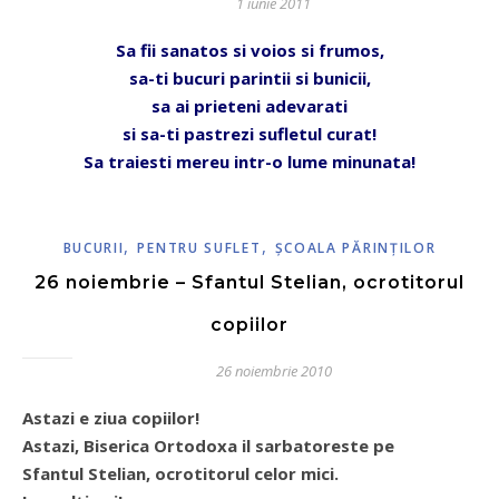
1 iunie 2011
Sa fii sanatos si voios si frumos,
sa-ti bucuri parintii si bunicii,
sa ai prieteni adevarati
si sa-ti pastrezi sufletul curat!
Sa traiesti mereu intr-o lume minunata!
,
,
BUCURII
PENTRU SUFLET
ŞCOALA PĂRINŢILOR
26 noiembrie – Sfantul Stelian, ocrotitorul
copiilor
26 noiembrie 2010
Astazi e ziua copiilor!
Astazi, Biserica Ortodoxa il sarbatoreste pe
Sfantul Stelian,
ocrotitorul celor mici.