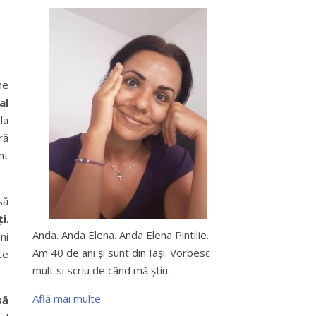
ne
al
la
ră
nt
să
ți
.
Anda. Anda Elena. Anda Elena Pintilie.
ni
Am 40 de ani şi sunt din Iaşi. Vorbesc
te
mult si scriu de când mă ştiu.
Află mai multe
să