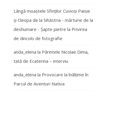
Lângă moaștele Sfinților Cuvioși Paisie
și Cleopa de la Sihăstria - mărturie de la
deshumare - Şapte pietre
la
Privirea
de dincolo de fotografie
anda_elena
la
Părintele Nicolae Dima,
tată de Ecaterina – interviu
anda_elena
la
Provocare la înălțime în
Parcul de Aventuri Nativa