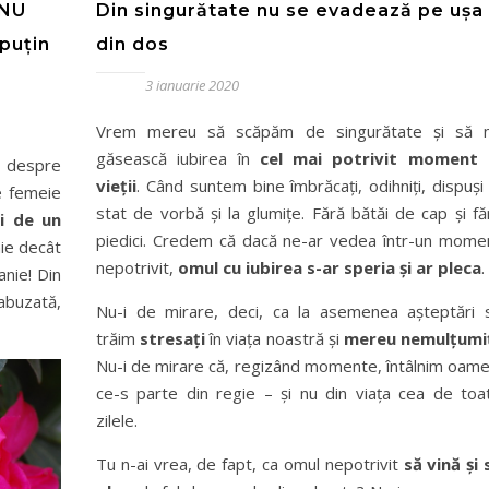
 NU
Din singurătate nu se evadează pe ușa
 puțin
din dos
3 ianuarie 2020
Vrem mereu să scăpăm de singurătate și să 
găsească iubirea în
cel mai potrivit moment 
și despre
vieții
. Când suntem bine îmbrăcați, odihniți, dispuși 
e femeie
stat de vorbă și la glumițe. Fără bătăi de cap și fă
ri de un
piedici. Credem că dacă ne-ar vedea într-un mome
nie decât
nepotrivit,
omul cu iubirea s-ar speria și ar pleca
.
anie! Din
 abuzată,
Nu-i de mirare, deci, ca la asemenea așteptări 
trăim
stresați
în viața noastră și
mereu nemulțumi
Nu-i de mirare că, regizând momente, întâlnim oame
ce-s parte din regie – și nu din viața cea de toa
zilele.
Tu n-ai vrea, de fapt, ca omul nepotrivit
să vină și 