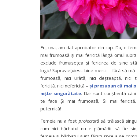
Eu, una, am dat aprobator din cap. Da, o fem
mai frumoasă și mai fericită lângă omul iubit
exclude frumusețea și fericirea de sine stă
logic! Supraviețuiesc bine merci – fără să mă 
frumoasă, nici urâtă, nici deșteaptă, nici tu
fericită, nici nefericită –
și presupun că mai 
niște singurătate
. Dar sunt conștientă că î
te face ȘI mai frumoasă, ȘI mai fericită
puternică!
Femeia nu a fost
proiectată
să trăiască singur
cum nici bărbatul nu e plămădit să fie sin
femeia și bărbatul sunt făcuți spre a se comp