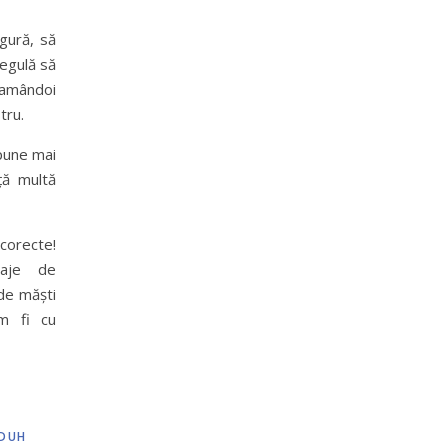
ngură, să
egulă să
 amândoi
tru.
pune mai
ță multă
 corecte!
aje de
de măști
 fi cu
 DUH