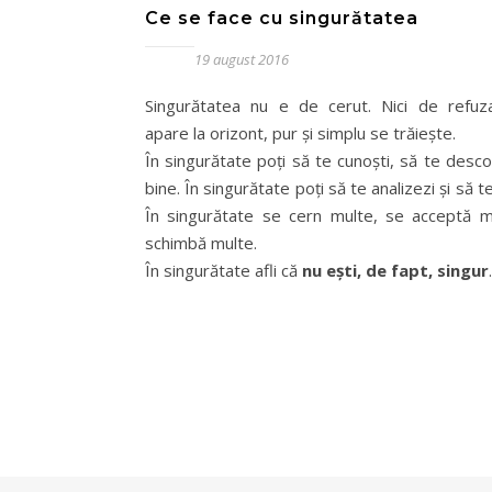
Ce se face cu singurătatea
19 august 2016
Singurătatea nu e de cerut. Nici de refuz
apare la orizont, pur și simplu se trăiește.
În singurătate poți să te cunoști, să te desc
bine. În singurătate poți să te analizezi și să te
În singurătate se cern multe, se acceptă m
schimbă multe.
În singurătate afli că
nu ești, de fapt, singur
.