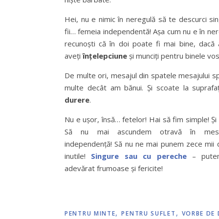
Hei, nu e nimic în neregulă să te descurci si
fii… femeia independentă! Așa cum nu e în ner
recunoști că în doi poate fi mai bine, dacă
aveți
înțelepciune
și munciți pentru binele vos
De multe ori, mesajul din spatele mesajului s
multe decât am bănui. Și scoate la suprafa
durere
.
Nu e ușor, însă… fetelor! Hai să fim simple! Și
Să nu mai ascundem otravă în mes
independență! Să nu ne mai punem zece mii 
inutile!
Singure sau cu pereche
– putem
adevărat frumoase și fericite!
,
,
PENTRU MINTE
PENTRU SUFLET
VORBE DE