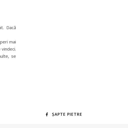
at. Dacă
operi mai
 vindeci.
ulte, se
ȘAPTE PIETRE