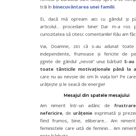
trăi în
binecuvântarea unei familii
.
Ei, dacă mă opream aici cu gândul și p
articolul… procedam bine! Dar m-a ros 
curiozitatea să citesc comentariile! Rău am fă
Vai, Doamne, zici că s-au adunat toate 
independente, frumoase și fericite de p
jignite de gândul „nevoii” unui bărbat!
S-au
toate tănticile motivaționale până la 
care nu au nevoie de om în viața lor! Pe care
urâțește și le seacă de energie!
Mesajul din spatele mesajului
Am nimerit într-un adânc de
frustrare
nefericire
, de
urâțenie
exprimată și preze
fiind frumos, bine, eliberare… Am nimerit
feministele care uită de feminin… Am nimerit
niște bărbate.