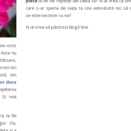
plece
la fel de repede din calea ta? N-ai vrea ca om
care s-ar speria de viața ta cea adevărată nici să 
se intersecteze cu ea?
N-ai vrea să păstrezi lângă tine
eie este
! Asta nu
tătoare,
cred nici
tă, nici
pot duce
mplinirea
, ȘI mai
ă, la fel
gur. Da,
leta și a