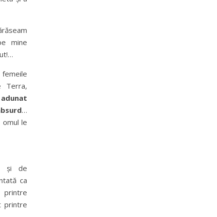
ărăseam
pe mine
cut!…
femeile
e Terra,
 adunat
absurd
…
 omul le
și de
ntată ca
 printre
 printre