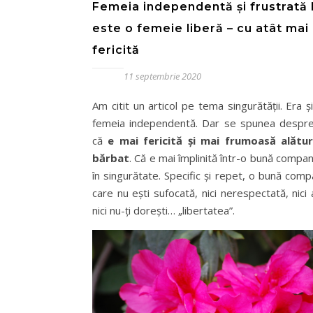
Femeia independentă și frustrată
este o femeie liberă – cu atât mai
fericită
11 septembrie 2020
Am citit un articol pe tema singurătății. Era 
femeia independentă. Dar se spunea despr
că
e mai fericită și mai frumoasă alătu
bărbat
. Că e mai împlinită într-o bună compa
în singurătate. Specific și repet, o bună comp
care nu ești sufocată, nici nerespectată, nici
nici nu-ți dorești… „libertatea”.