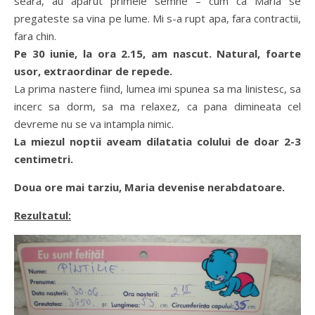
seara, au aparut primele semne – cum ca Maria se
pregateste sa vina pe lume. Mi s-a rupt apa, fara contractii,
fara chin.
Pe 30 iunie, la ora 2.15, am
nascut. Natural, foarte
usor, extraordinar de repede.
La prima nastere fiind, lumea imi spunea sa ma linistesc, sa
incerc sa dorm, sa ma relaxez, ca pana dimineata cel
devreme nu se va intampla nimic.
La miezul noptii aveam dilatatia colului de doar 2-3
centimetri.
Doua ore mai tarziu, Maria devenise nerabdatoare.
Rezultatul: