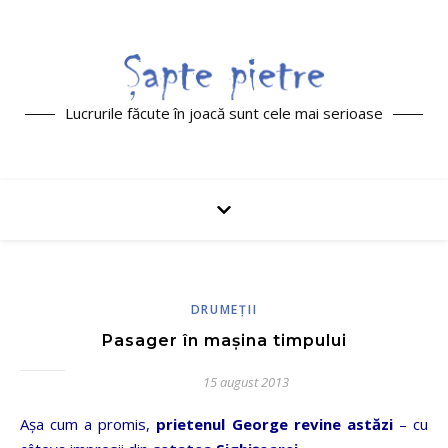
Lucrurile făcute în joacă sunt cele mai serioase
DRUMEŢII
Pasager în maşina timpului
15 august 2013
Aşa cum a promis,
prietenul George revine astăzi
– cu