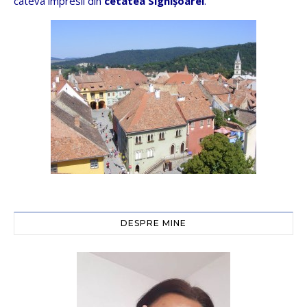
câteva impresii din
cetatea Sighişoarei
.
DESPRE MINE