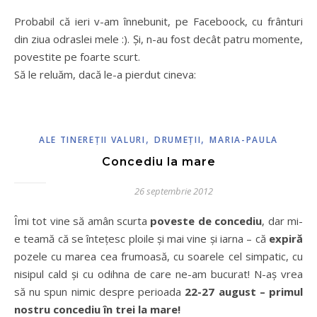
Probabil că ieri v-am înnebunit, pe Faceboock, cu frânturi
din ziua odraslei mele :). Și, n-au fost decât patru momente,
povestite pe foarte scurt.
Să le reluăm, dacă le-a pierdut cineva:
,
,
ALE TINEREŢII VALURI
DRUMEŢII
MARIA-PAULA
Concediu la mare
26 septembrie 2012
Îmi tot vine să amân scurta
poveste de concediu
, dar mi-
e teamă că se întețesc ploile și mai vine și iarna – că
expiră
pozele cu marea cea frumoasă, cu soarele cel simpatic, cu
nisipul cald și cu odihna de care ne-am bucurat! N-aș vrea
să nu spun nimic despre perioada
22-27 august – primul
nostru concediu în trei la mare!