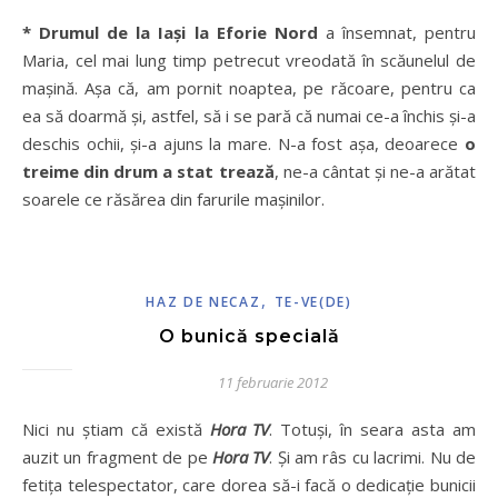
* Drumul de la Iași la Eforie Nord
a însemnat, pentru
Maria, cel mai lung timp petrecut vreodată în scăunelul de
mașină. Așa că, am pornit noaptea, pe răcoare, pentru ca
ea să doarmă și, astfel, să i se pară că numai ce-a închis și-a
deschis ochii, și-a ajuns la mare. N-a fost așa, deoarece
o
treime din drum a stat trează
, ne-a cântat și ne-a arătat
soarele ce răsărea din farurile mașinilor.
,
HAZ DE NECAZ
TE-VE(DE)
O bunică specială
11 februarie 2012
Nici nu ştiam că există
Hora TV
. Totuşi, în seara asta am
auzit un fragment de pe
Hora TV
. Şi am râs cu lacrimi. Nu de
fetiţa telespectator, care dorea să-i facă o dedicaţie bunicii