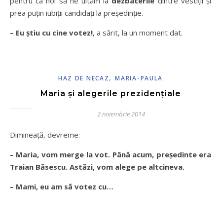
pentru ca noi să ne uităm la
dezbaterile
dintre vestiții și
prea puțin iubiții candidați la președinție.
– Eu știu cu cine votez!
, a sărit, la un moment dat.
,
HAZ DE NECAZ
MARIA-PAULA
Maria și alegerile prezidențiale
2 noiembrie 2014
Dimineață, devreme:
– Maria, vom merge la vot. Până acum, președinte era
Traian Băsescu. Astăzi, vom alege pe altcineva.
– Mami, eu am să votez cu…