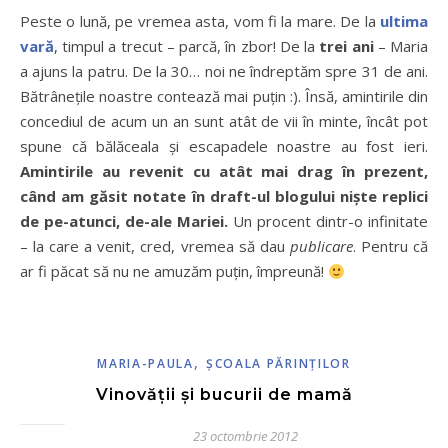
Peste o lună, pe vremea asta, vom fi la mare. De la
ultima
vară
, timpul a trecut – parcă, în zbor! De la
trei ani
– Maria
a ajuns la patru. De la 30… noi ne îndreptăm spre 31 de ani.
Bătrânețile noastre contează mai puțin :). Însă, amintirile din
concediul de acum un an sunt atât de vii în minte, încât pot
spune că bălăceala și escapadele noastre au fost ieri.
Amintirile au revenit cu atât mai drag în prezent,
când am găsit notate în draft-ul blogului niște replici
de pe-atunci, de-ale Mariei.
Un procent dintr-o infinitate
– la care a venit, cred, vremea să dau
publicare
. Pentru că
ar fi păcat să nu ne amuzăm puțin, împreună!
,
MARIA-PAULA
ŞCOALA PĂRINŢILOR
Vinovății și bucurii de mamă
23 octombrie 2012