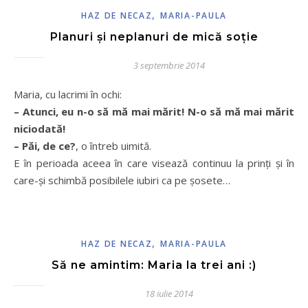
,
HAZ DE NECAZ
MARIA-PAULA
Planuri și neplanuri de mică soție
3 septembrie 2014
Maria, cu lacrimi în ochi:
– Atunci, eu n-o să mă mai mărit! N-o să mă mai mărit
niciodată!
– Păi, de ce?
, o întreb uimită.
E în perioada aceea în care visează continuu la prinţi şi în
care-şi schimbă posibilele iubiri ca pe şosete…
,
HAZ DE NECAZ
MARIA-PAULA
Să ne amintim: Maria la trei ani :)
18 iulie 2014