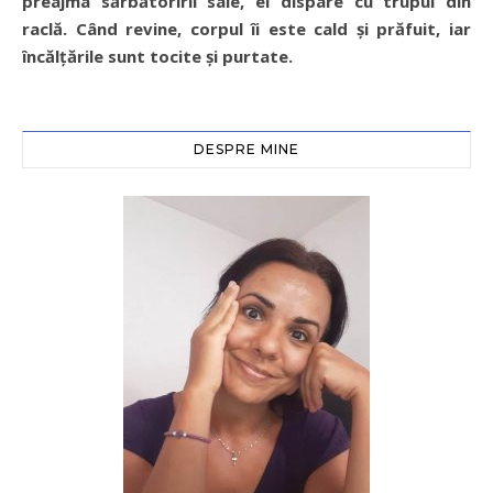
preajma sărbătoririi sale, el dispare cu trupul din
raclă. Când revine, corpul îi este cald şi prăfuit, iar
încălţările sunt tocite şi purtate.
DESPRE MINE