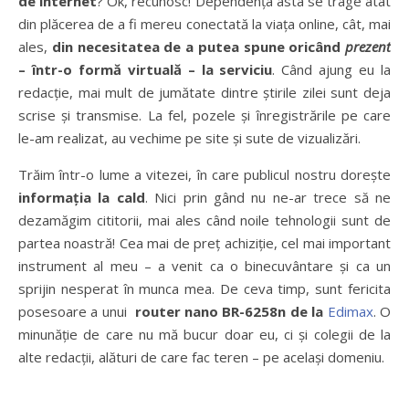
de internet
? Ok, recunosc! Dependenţa asta se trage atât
din plăcerea de a fi mereu conectată la viaţa online, cât, mai
ales,
din necesitatea de a putea spune oricând
prezent
– într-o formă virtuală – la serviciu
. Când ajung eu la
redacţie, mai mult de jumătate dintre ştirile zilei sunt deja
scrise şi transmise. La fel, pozele şi înregistrările pe care
le-am realizat, au vechime pe site şi sute de vizualizări.
Trăim într-o lume a vitezei, în care publicul nostru doreşte
informaţia la cald
. Nici prin gând nu ne-ar trece să ne
dezamăgim cititorii, mai ales când noile tehnologii sunt de
partea noastră! Cea mai de preţ achiziţie, cel mai important
instrument al meu – a venit ca o binecuvântare şi ca un
sprijin nesperat în munca mea. De ceva timp, sunt fericita
posesoare a unui
router nano
BR-6258n de la
Edimax
. O
minunăţie de care nu mă bucur doar eu, ci şi colegii de la
alte redacţii, alături de care fac teren – pe acelaşi domeniu.