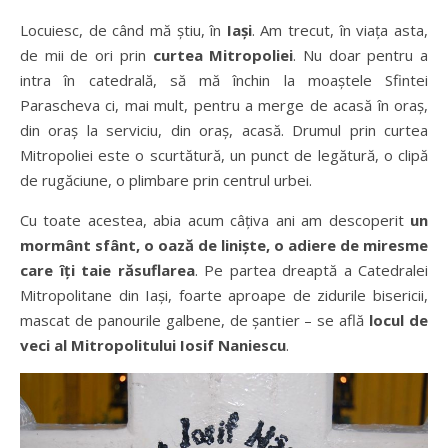
Locuiesc, de când mă ştiu, în
Iaşi
. Am trecut, în viaţa asta,
de mii de ori prin
curtea Mitropoliei
. Nu doar pentru a
intra în catedrală, să mă închin la moaştele Sfintei
Parascheva ci, mai mult, pentru a merge de acasă în oraş,
din oraş la serviciu, din oraş, acasă. Drumul prin curtea
Mitropoliei este o scurtătură, un punct de legătură, o clipă
de rugăciune, o plimbare prin centrul urbei.
Cu toate acestea, abia acum câţiva ani am descoperit
un
mormânt sfânt, o oază de linişte, o adiere de miresme
care îţi taie răsuflarea
. Pe partea dreaptă a Catedralei
Mitropolitane din Iaşi, foarte aproape de zidurile bisericii,
mascat de panourile galbene, de şantier – se află
locul de
veci al Mitropolitului Iosif Naniescu
.