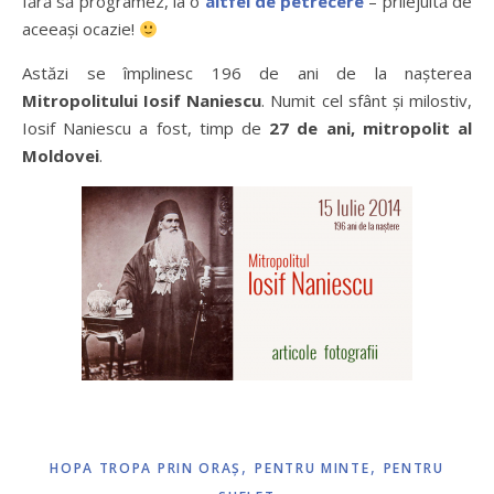
fără să programez, la o
altfel de petrecere
– prilejuită de
aceeași ocazie!
Astăzi se împlinesc 196 de ani de la nașterea
Mitropolitului Iosif Naniescu
. Numit cel sfânt şi milostiv,
Iosif Naniescu a fost, timp de
27 de ani, mitropolit al
Moldovei
.
,
,
HOPA TROPA PRIN ORAŞ
PENTRU MINTE
PENTRU