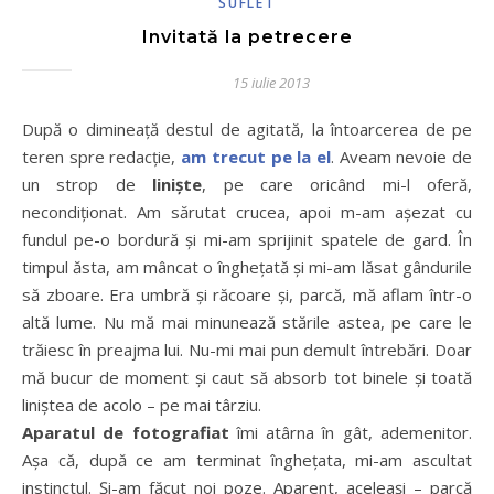
SUFLET
Invitată la petrecere
15 iulie 2013
După o dimineaţă destul de agitată, la întoarcerea de pe
teren spre redacţie,
am trecut pe la el
. Aveam nevoie de
un strop de
linişte
, pe care oricând mi-l oferă,
necondiţionat. Am sărutat crucea, apoi m-am aşezat cu
fundul pe-o bordură şi mi-am sprijinit spatele de gard. În
timpul ăsta, am mâncat o îngheţată şi mi-am lăsat gândurile
să zboare. Era umbră şi răcoare şi, parcă, mă aflam într-o
altă lume. Nu mă mai minunează stările astea, pe care le
trăiesc în preajma lui. Nu-mi mai pun demult întrebări. Doar
mă bucur de moment şi caut să absorb tot binele şi toată
liniştea de acolo – pe mai târziu.
Aparatul de fotografiat
îmi atârna în gât, ademenitor.
Aşa că, după ce am terminat îngheţata, mi-am ascultat
instinctul. Şi-am făcut noi poze. Aparent, aceleaşi – parcă