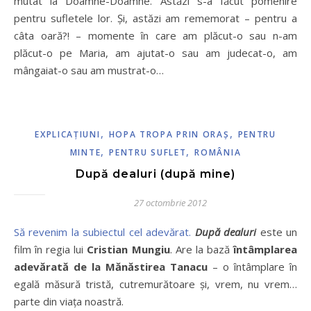
mutat la Doamne-Doamne. Astăzi s-a făcut pomenire
pentru sufletele lor. Și, astăzi am rememorat – pentru a
câta oară?! – momente în care am plăcut-o sau n-am
plăcut-o pe Maria, am ajutat-o sau am judecat-o, am
mângaiat-o sau am mustrat-o…
,
,
EXPLICAŢIUNI
HOPA TROPA PRIN ORAŞ
PENTRU
,
,
MINTE
PENTRU SUFLET
ROMÂNIA
După dealuri (după mine)
27 octombrie 2012
Să revenim la subiectul cel adevărat.
După dealuri
este un
film în regia lui
Cristian Mungiu
. Are la bază
întâmplarea
adevărată de la Mănăstirea Tanacu
– o întâmplare în
egală măsură tristă, cutremurătoare și, vrem, nu vrem…
parte din viața noastră.