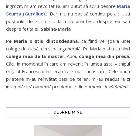
îngrozit, m-am revoltat Nu am putut să scriu despre
Maria
Scurtu (Guraliuc)
… Dar, nici nu pot să continui pe aici… cu
postările de zi cu zi… fără să amintesc despre ea sau
despre fetiţa ei,
Sabina-Maria
.
Pe Maria o ştiu dintotdeauna
, ca fiind verişoara unei
colege de clasă, din școala generală. Pe Maria o ştiu ca fiind
colega mea de la master
. Apoi,
colega mea din presă
.
Căci, în momentul în care am revenit în lumea asta – chipul
ei şi al Francescăi îmi erau cele mai cunoscute. Cele două
prietene m-au reînvăţat paşii pe teren, mi-au readus la zi
întâmplările/ oamenii/ problemele din domeniul
învăţământ
.
DESPRE MINE