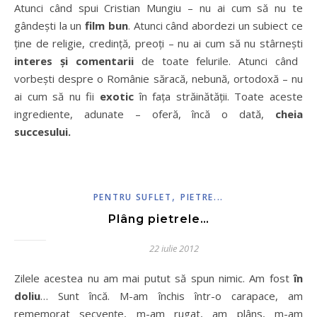
Atunci când spui Cristian Mungiu – nu ai cum să nu te
gândești la un
film bun
. Atunci când abordezi un subiect ce
ține de religie, credință, preoți – nu ai cum să nu stârnești
interes și comentarii
de toate felurile. Atunci când
vorbești despre o Românie săracă, nebună, ortodoxă – nu
ai cum să nu fii
exotic
în fața străinătății. Toate aceste
ingrediente, adunate – oferă, încă o dată,
cheia
succesului.
,
PENTRU SUFLET
PIETRE...
Plâng pietrele…
22 iulie 2012
Zilele acestea nu am mai putut să spun nimic. Am fost
în
doliu
… Sunt încă. M-am închis într-o carapace, am
rememorat secvenţe, m-am rugat, am plâns, m-am