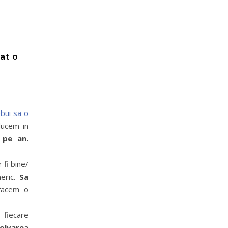
at o
bui sa o
ducem in
 pe an.
 fi bine/
eric.
Sa
 facem o
 fiecare
olvarea