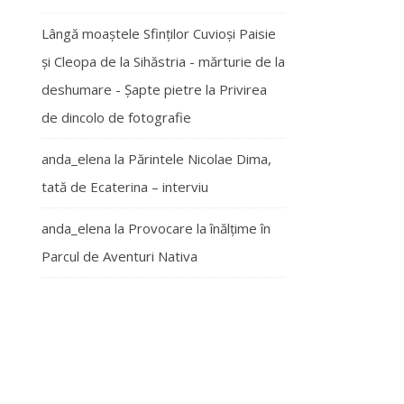
Lângă moaștele Sfinților Cuvioși Paisie
și Cleopa de la Sihăstria - mărturie de la
deshumare - Şapte pietre
la
Privirea
de dincolo de fotografie
anda_elena
la
Părintele Nicolae Dima,
tată de Ecaterina – interviu
anda_elena
la
Provocare la înălțime în
Parcul de Aventuri Nativa