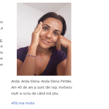
ns
La
g,
ce
nu
pe
pe
Anda. Anda Elena. Anda Elena Pintilie.
Am 40 de ani şi sunt din Iaşi. Vorbesc
mult si scriu de când mă ştiu.
Află mai multe