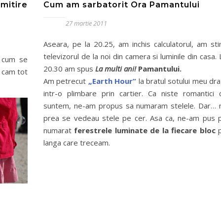
imitire
Cum am sarbatorit Ora Pamantului
27 martie 2011
Aseara, pe la 20.25, am inchis calculatorul, am sti
televizorul de la noi din camera si luminile din casa. 
, cum se
20.30 am spus
La multi ani!
Pamantului.
 cam tot
Am petrecut
„Earth Hour”
la bratul sotului meu dra
intr-o plimbare prin cartier. Ca niste romantici 
suntem, ne-am propus sa numaram stelele. Dar… 
prea se vedeau stele pe cer. Asa ca, ne-am pus 
numarat
ferestrele luminate de la fiecare bloc
langa care treceam.