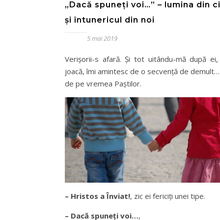
„Dacă spuneți voi…” – lumina din c
și întunericul din noi
5 mai 2019
Verișorii-s afară. Și tot uitându-mă după ei
joacă, îmi amintesc de o secvență de demult…
de pe vremea Paștilor.
– Hristos a Înviat!
, zic ei fericiți unei tipe.
– Dacă spuneți voi…
,