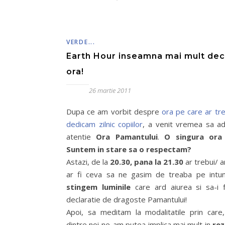
VERDE...
Earth Hour inseamna mai mult dec
ora!
26 martie 2011
Dupa ce am vorbit despre
ora pe care ar tre
dedicam zilnic copiilor
, a venit vremea sa a
atentie
Ora Pamantului
.
O singura ora
Suntem in stare sa o respectam?
Astazi, de la
20.30, pana la 21.30
ar trebui/ ar
ar fi ceva sa ne gasim de treaba pe intun
stingem luminile
care ard aiurea si sa-i
declaratie de dragoste Pamantului!
Apoi, sa meditam la modalitatile prin care,
dintre noi ne-am putea implica mai mult in
rez