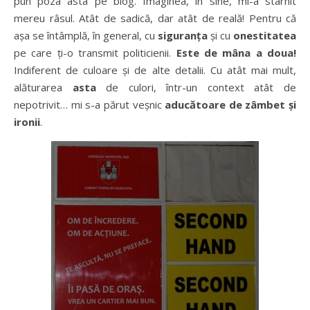
pun poza asta pe blog. Imaginea, în sine, mi-a stârnit
mereu râsul. Atât de sadică, dar atât de reală! Pentru că
aşa se întâmplă, în general, cu
siguranţa
şi cu
onestitatea
pe care ţi-o transmit politicienii.
Este de mâna a doua!
Indiferent de culoare şi de alte detalii. Cu atât mai mult,
alăturarea
asta
de culori, într-un context atât de
nepotrivit… mi s-a părut veşnic
aducătoare de zâmbet şi
ironii
.