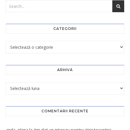
CATEGORII
ARHIVĂ
COMENTARII RECENTE
anda_elena
la
Am dat un interviu pentru Hristocentric