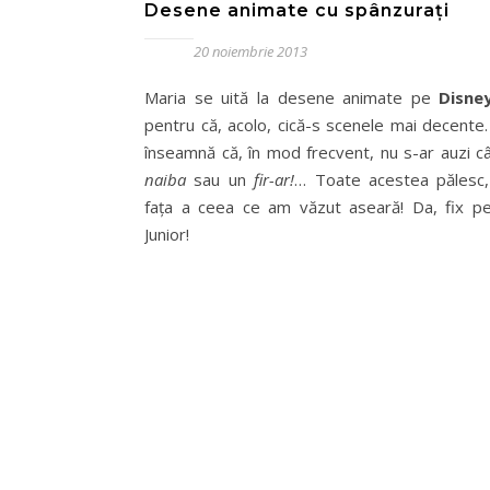
Desene animate cu spânzuraţi
20 noiembrie 2013
Maria se uită la desene animate pe
Disne
pentru că, acolo, cică-s scenele mai decente.
înseamnă că, în mod frecvent, nu s-ar auzi c
naiba
sau un
fir-ar!
… Toate acestea pălesc, 
faţa a ceea ce am văzut aseară! Da, fix p
Junior!