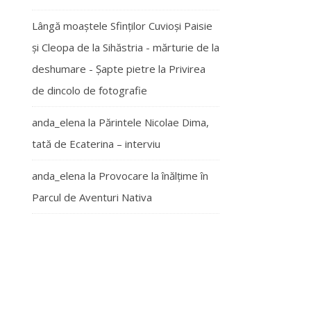
Lângă moaștele Sfinților Cuvioși Paisie
și Cleopa de la Sihăstria - mărturie de la
deshumare - Şapte pietre
la
Privirea
de dincolo de fotografie
anda_elena
la
Părintele Nicolae Dima,
tată de Ecaterina – interviu
anda_elena
la
Provocare la înălțime în
Parcul de Aventuri Nativa