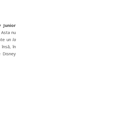
y Junior
 Asta nu
âte un
la
însă, în
e Disney