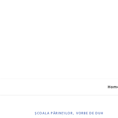
Hom
,
ŞCOALA PĂRINŢILOR
VORBE DE DUH