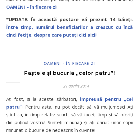
OAMENI – în fiecare zi
!
*UPDATE: În această postare vă prezint 14 băieți.
Între timp, numărul beneficiarilor a crescut cu încă
cinci fetițe, despre care puteți citi aici!
OAMENI - ÎN FIECARE ZI
Paştele şi bucuria „celor patru”!
21 aprilie 2014
Aţi fost, şi la aceste sărbători,
împreună pentru „cei
patru”
! Pentru asta, nu pot decât să vă mulţumesc! Aţi
ştiut ca, în timp relativ scurt, să vă faceţi timp şi să oferiţi
din puţinul vostru! Sunteţi minunaţi şi aţi dăruit unor copii
minunaţi o bucurie de nedescris în cuvinte!