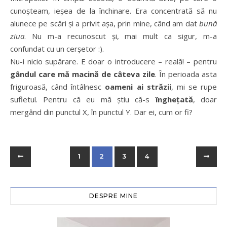
cunoșteam, ieșea de la închinare. Era concentrată să nu
alunece pe scări și a privit așa, prin mine, când am dat
bună
ziua
. Nu m-a recunoscut și, mai mult ca sigur, m-a
confundat cu un cerșetor :).
Nu-i nicio supărare. E doar o introducere – reală! – pentru
gândul care mă macină de câteva zile
. În perioada asta
friguroasă, când întâlnesc
oameni ai străzii
, mi se rupe
sufletul. Pentru că eu mă știu că-s
înghețată
, doar
mergând din punctul X, în punctul Y. Dar ei, cum or fi?
1
2
3
4
DESPRE MINE