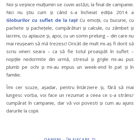
Noi și veșnice mulțumiri se cuvin astăzi, la final de campanie.
Nici nu știu cum și când s-a încheiat ediția 2014 a
Globurilor cu suflet de la Iași
! Cu emoții, cu bucurie, cu
pachete și pachețele, cumpărături și calcule, cu zâmbet și
lacrimi, cu aplauze și, apoi, cu un somn prelung – din care nu
mai reușeam să mă trezesc! Oricât de mult mi-aș fi dorit să
scriu vineri seara – ca să fie totul proaspăt în suflet –
nopțile nedormite din urmă, stresul și grijile mi-au pus
plumb pe ochi și mi-au impus un week-end în pat și în
familie.
Îmi cer scuze, așadar, pentru întârziere și, fără să mai
lungesc vorba, voi face un rezumat a ceea ce s-a strâns/
cumpărat în campanie, dar vă voi povesti și cum au ajuns
darurile la copii.
OAMENI - ÎN FIECARE ZI