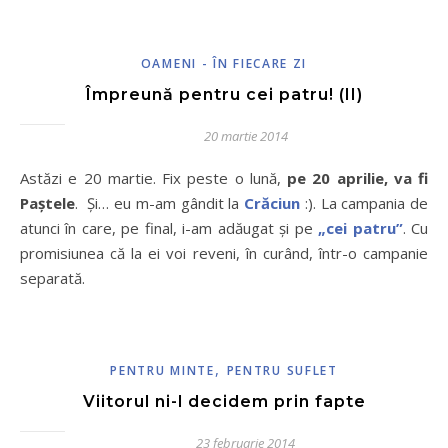
OAMENI - ÎN FIECARE ZI
Împreună pentru cei patru! (II)
20 martie 2014
Astăzi e 20 martie. Fix peste o lună,
pe 20 aprilie, va fi
Paştele
. Şi… eu m-am gândit la
Crăciun
:). La campania de
atunci în care, pe final, i-am adăugat şi pe
„cei patru”
. Cu
promisiunea că la ei voi reveni, în curând, într-o campanie
separată.
,
PENTRU MINTE
PENTRU SUFLET
Viitorul ni-l decidem prin fapte
23 februarie 2014