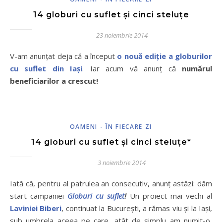
14 globuri cu suflet și cinci steluțe
23 noiembrie 2014
V-am anunțat deja că a început
o nouă ediție a globurilor
cu suflet din Iași
. Iar acum vă anunț că
numărul
beneficiarilor a crescut!
OAMENI - ÎN FIECARE ZI
14 globuri cu suflet și cinci steluțe*
3 noiembrie 2014
Iată că, pentru al patrulea an consecutiv, anunț astăzi: dăm
start campaniei
Globuri cu suflet
!
Un proiect mai vechi al
Laviniei Biberi
, continuat la București, a rămas viu și la Iași,
sub umbrela aceea pe care, atât de simplu am numit-o,