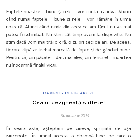
Faptele noastre – bune şi rele – vor conta, cândva. Atunci
când numai faptele – bune şi rele – vor rămâne în urma
noastră. Atunci când nimic din ceea ce am făcut nu va mai
putea fi schimbat. Nu ştim cât timp avem la dispoziţie. Nu
ştim dacă vom mai trăi o oră, o zi, ori zeci de ani. De aceea,
fiecare clipă ar trebui marcată de fapte şi de gânduri bune.
Pentru că, din păcate – dar, mai ales, din fericire! – moartea
nu înseamnă finalul Vieţii.
OAMENI - ÎN FIECARE ZI
Ceaiul dezgheață suflete!
30 ianuarie 2014
În seara asta, așteptam pe cineva, sprijinită de ușa
Mitropoliei. În timpul acesta, o doamnă bine, pe care o