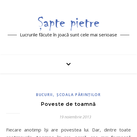
Lucrurile făcute în joacă sunt cele mai serioase
,
BUCURII
ŞCOALA PĂRINŢILOR
Poveste de toamnă
19 noiembrie 2013
Fiecare anotimp îşi are povestea lui. Dar, dintre toate