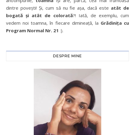
anotimpurile,
toamna
îşi are, parcă, cea mai frumoasă
dintre poveşti! Şi, cum să nu fie aşa, dacă este
atât de
bogată şi atât de colorată
?! Iată, de exemplu, cum
vedem noi toamna, în fiecare dimineaţă, la
Grădiniţa cu
Program Normal Nr. 21
:).
DESPRE MINE