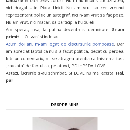
ianuarie
in fata televizorului. Nu m-au impins curiozitatea,
nici dragul – in Piata Unirii. Nu am vrut sa cer vreunui
reprezentant politic un autograf, nici n-am vrut sa fac poze.
Nu am vrut, nici macar, sa particip la huiduieli.
Am sperat, insa, la putina decenta si demnitate.
Si-am
primit…
Cu varf si indesat.
Acum doi ani, m-am legat de discursurile pompoase
. Dar
am apreciat faptul ca nu s-a facut politica, decat cu perdea.
Intr-un comentariu, mi se atragea atentia ca linistea a fost
„cauzata” de faptul ca, pe atunci, PDL+PSD= LOVE.
Astazi, lucrurile s-au schimbat. Si LOVE nu mai exista.
Hai,
pa!
DESPRE MINE