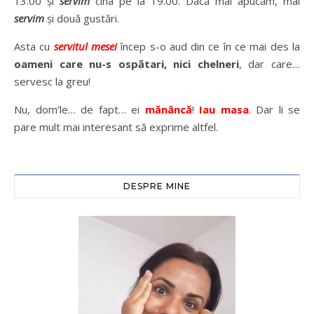
13.00 și
servim
cina pe la 19.00. Dacă mai apucăm, mai
servim
și două gustări.
Asta cu
servitul
mesei
încep s-o aud din ce în ce mai des la
oameni care nu-s ospătari, nici chelneri
, dar care…
servesc la greu!
Nu, dom’le… de fapt… ei
mănâncă
!
Iau masa
. Dar li se
pare mult mai interesant să exprime altfel.
DESPRE MINE