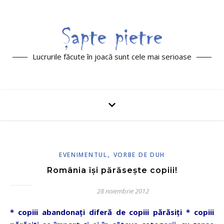
Lucrurile făcute în joacă sunt cele mai serioase
,
EVENIMENTUL
VORBE DE DUH
România îşi părăseşte copiii!
28 noiembrie 2012
* copiii abandonaţi diferă de copiii părăsiţi * copiii