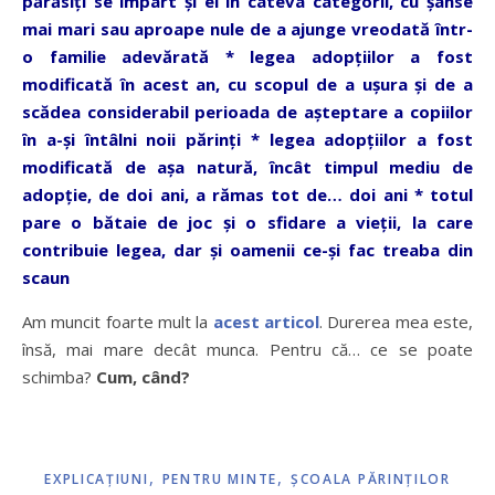
părăsiţi se împart şi ei în câteva categorii, cu şanse
mai mari sau aproape nule de a ajunge vreodată într-
o familie adevărată * legea adopţiilor a fost
modificată în acest an, cu scopul de a uşura şi de a
scădea considerabil perioada de aşteptare a copiilor
în a-şi întâlni noii părinţi * legea adopţiilor a fost
modificată de aşa natură, încât timpul mediu de
adopţie, de doi ani, a rămas tot de… doi ani * totul
pare o bătaie de joc şi o sfidare a vieţii, la care
contribuie legea, dar şi oamenii ce-şi fac treaba din
scaun
Am muncit foarte mult la
acest articol
. Durerea mea este,
însă, mai mare decât munca. Pentru că… ce se poate
schimba?
Cum, când?
,
,
EXPLICAŢIUNI
PENTRU MINTE
ŞCOALA PĂRINŢILOR