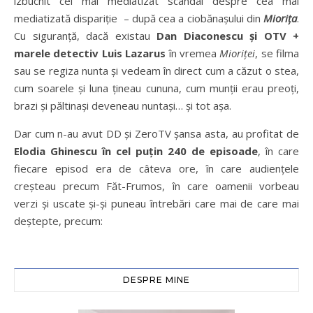
izbucnit cel mai mediatizat scandal despre cea mai
mediatizată dispariție – după cea a ciobănașului din
Miorița
.
Cu siguranță, dacă existau
Dan Diaconescu și OTV +
marele detectiv Luis Lazarus
în vremea
Mioriței
, se filma
sau se regiza nunta și vedeam în direct cum a căzut o stea,
cum soarele și luna țineau cununa, cum munții erau preoți,
brazi și păltinași deveneau nuntași… și tot așa.
Dar cum n-au avut DD și ZeroTV șansa asta, au profitat de
Elodia Ghinescu în cel puțin 240 de episoade
, în care
fiecare episod era de câteva ore, în care audiențele
creșteau precum Făt-Frumos, în care oamenii vorbeau
verzi și uscate și-și puneau întrebări care mai de care mai
deștepte, precum:
DESPRE MINE