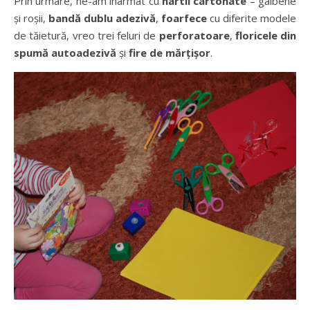
Prin urmare, ne-am înarmat cu
hârtii cartonate
– galbene
și roșii,
bandă dublu adezivă
,
foarfece
cu diferite modele
de tăietură, vreo trei feluri de
perforatoare
,
floricele din
spumă autoadezivă
și
fire de mărțișor
.