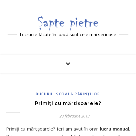
Lucrurile făcute în joacă sunt cele mai serioase
,
BUCURII
ŞCOALA PĂRINŢILOR
Primiți cu mărțișoarele?
23 februarie 2013
Primiți cu mărțișoarele? Ieri am avut în orar
lucru manual
.