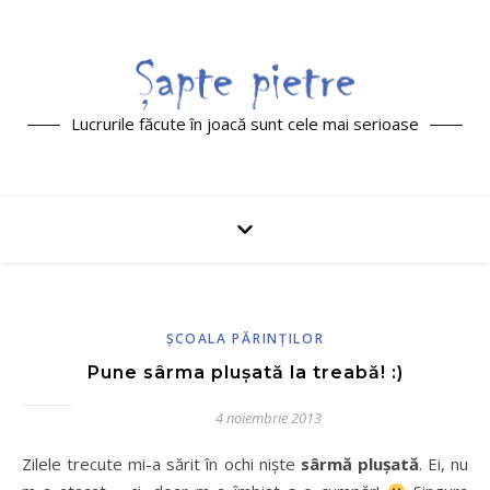
Lucrurile făcute în joacă sunt cele mai serioase
ŞCOALA PĂRINŢILOR
Pune sârma pluşată la treabă! :)
4 noiembrie 2013
Zilele trecute mi-a sărit în ochi nişte
sârmă pluşată
. Ei, nu