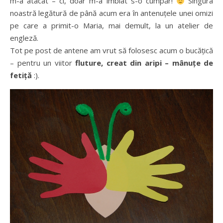
m-a atacat – ci, doar m-a îmbiat s-o cumpăr!
Singura
noastră legătură de până acum era în antenuţele unei omizi
pe care a primit-o Maria, mai demult, la un atelier de
engleză.
Tot pe post de antene am vrut să folosesc acum o bucăţică
– pentru un viitor
fluture, creat din aripi – mânuţe de
fetiţă
:).