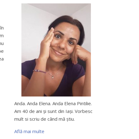
în
am
nu
pe
ea
Anda. Anda Elena. Anda Elena Pintilie.
Am 40 de ani şi sunt din Iaşi. Vorbesc
mult si scriu de când mă ştiu.
Află mai multe