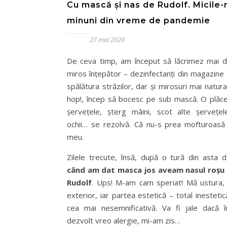
Cu mască și nas de Rudolf. Micile-
minuni din vreme de pandemie
27 mai 2020
De ceva timp, am început să lăcrimez mai d
miros înțepător – dezinfectanți din magazine 
spălătura străzilor, dar și mirosuri mai natura
hop!, încep să bocesc pe sub mască. O plăce
șervețele, șterg mâini, scot alte șervețel
ochii… se rezolvă. Că nu-s prea mofturoasă 
meu.
Zilele trecute, însă, după o tură din asta d
când am dat masca jos aveam nasul roșu c
Rudolf
. Ups! M-am cam speriat! Mă ustura, i
exterior, iar partea estetică – total inesteti
cea mai nesemnificativă. Va fi jale dacă 
dezvolt vreo alergie, mi-am zis…