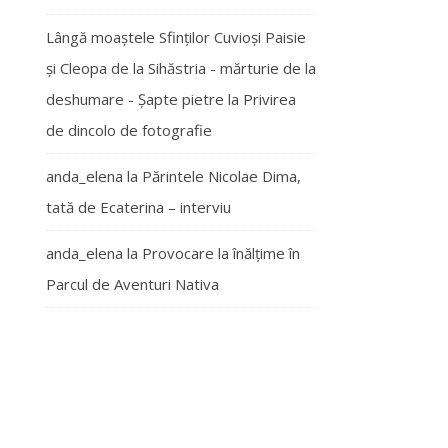
Lângă moaștele Sfinților Cuvioși Paisie
și Cleopa de la Sihăstria - mărturie de la
deshumare - Şapte pietre
la
Privirea
de dincolo de fotografie
anda_elena
la
Părintele Nicolae Dima,
tată de Ecaterina – interviu
anda_elena
la
Provocare la înălțime în
Parcul de Aventuri Nativa