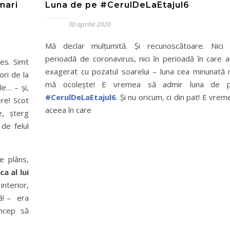
mari
Luna de pe #CerulDeLaEtajul6
30 aprilie 2020
Mă declar mulțumită. Și recunoscătoare. Nici 
perioadă de coronavirus, nici în perioadă în care 
es. Simt
exagerat cu pozatul soarelui – luna cea minunată 
ori de la
mă ocolește! E vremea să admir luna de 
le… – și,
#CerulDeLaEtajul6
. Și nu oricum, ci din pat! E vrem
re! Scot
aceea în care
e, șterg
de felul
e plâns,
a al lui
nterior,
că! – era
încep să