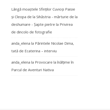
Lângă moaștele Sfinților Cuvioși Paisie
și Cleopa de la Sihăstria - mărturie de la
deshumare - Şapte pietre
la
Privirea
de dincolo de fotografie
anda_elena
la
Părintele Nicolae Dima,
tată de Ecaterina – interviu
anda_elena
la
Provocare la înălțime în
Parcul de Aventuri Nativa