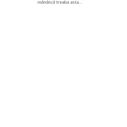
mănâncă
treaba asta…