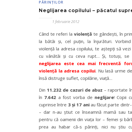
PĂRINŢILOR
Neglijarea copilului – păcatul sup
1 februarie 2012
Când te referi la
violenţă
te gândeşti, în pri
la bătăi şi, cel puţin, la înjurături. Vorbin
violenţă la adresa copilului, te aştepţi să vezi
cu vânătăi şi cu ceva rupt… Şi, totuşi, se
neglijarea este cea mai frecventă fo
violenţă la adresa copilui
. Nu lasă urme d
însă distruge suflet, copilărie, viaţă…
Din
11.232 de cazuri de abuz
– raportate î
în
7.642
a fost vorba de
neglijare
! Copii 
cuprinse între
3 şi 17 ani
au făcut parte dintr-
– dar n-au ştiut ce înseamnă mamă sau ta
pentru că oamenii din viaţa lor – femei şi băr
prea au habar că-s părinţi, nici nu ştiu 