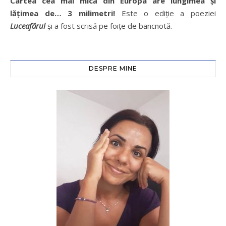
Cartea cea mai mică din Europa are lungimea și
lățimea de… 3 milimetri!
Este o ediție a poeziei
Luceafărul
și a fost scrisă pe foițe de bancnotă.
DESPRE MINE