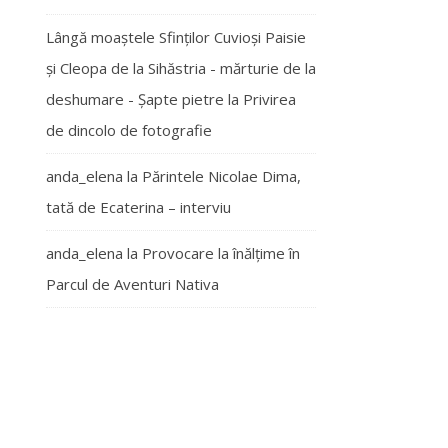
Lângă moaștele Sfinților Cuvioși Paisie
și Cleopa de la Sihăstria - mărturie de la
deshumare - Şapte pietre
la
Privirea
de dincolo de fotografie
anda_elena
la
Părintele Nicolae Dima,
tată de Ecaterina – interviu
anda_elena
la
Provocare la înălțime în
Parcul de Aventuri Nativa