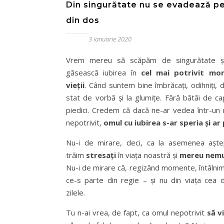
Din singurătate nu se evadează p
din dos
3 ianuarie 2020
Vrem mereu să scăpăm de singurătate ș
găsească iubirea în
cel mai potrivit mo
vieții
. Când suntem bine îmbrăcați, odihniți, d
stat de vorbă și la glumițe. Fără bătăi de ca
piedici. Credem că dacă ne-ar vedea într-u
nepotrivit,
omul cu iubirea s-ar speria și ar
Nu-i de mirare, deci, ca la asemenea aște
trăim
stresați
în viața noastră și
mereu nemu
Nu-i de mirare că, regizând momente, întâlni
ce-s parte din regie – și nu din viața cea 
zilele.
Tu n-ai vrea, de fapt, ca omul nepotrivit
să v