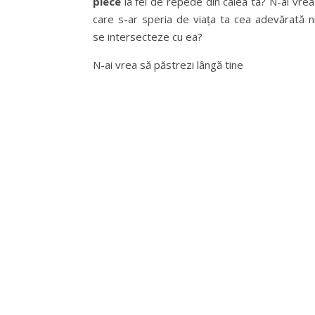
plece
la fel de repede din calea ta? N-ai vre
care s-ar speria de viața ta cea adevărată ni
se intersecteze cu ea?
N-ai vrea să păstrezi lângă tine