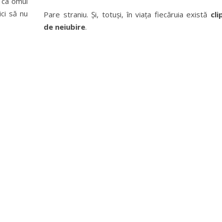
a ca omul
ci să nu
Pare straniu. Şi, totuşi, în viaţa fiecăruia există
cli
de neiubire
.