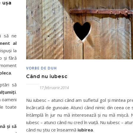
e ușa
i să ne
ment al
ispuși la
p și fără
n moment
VORBE DE DUH
 pleca
.
Când nu iubesc
ptări să
17 februarie 2014
lțumiți
.
m oameni
Nu iubesc – atunci când am sufletul gol şi mintea pr
de toate
încărcată de gunoaie. Atunci când nimic din ceea ce 
întâmplă în jur nu mă interesează şi nu mă mişcă. 
iubesc – atunci când nu cred în viaţă. Nu iubesc – atun
ină și să
când nu ştiu ce înseamnă
iubirea
.