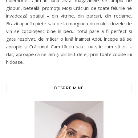
noiembrie. Cam în luna asta magazinele se umplu de
globuri, beteală, promoții. Moși Crăciuni de toate felurile ne
invadează spațiul – din vitrine, din parcuri, din reclame.
Brazii apar în piețe sau pe la marginea drumului, dozele de
vin se cocoloșesc bine în beci… totul pare a fi perfect și
gata rezolvat, de măcar o lună înainte! Apoi, începe să se
apropie și Crăciunul. Cam târziu sau… nu știu cum să zic –
dar, aproape că ne-am și plictisit de el, prin toate copiile lui
hidoase.
DESPRE MINE