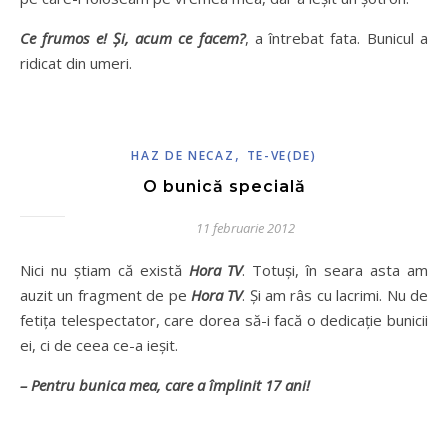
Ce frumos e! Şi, acum ce facem?
, a întrebat fata. Bunicul a
ridicat din umeri.
,
HAZ DE NECAZ
TE-VE(DE)
O bunică specială
11 februarie 2012
Nici nu ştiam că există
Hora TV
. Totuşi, în seara asta am
auzit un fragment de pe
Hora TV
. Şi am râs cu lacrimi. Nu de
fetiţa telespectator, care dorea să-i facă o dedicaţie bunicii
ei, ci de ceea ce-a ieşit.
– Pentru bunica mea, care a împlinit 17 ani!