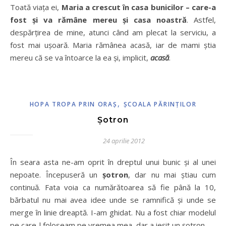
Toată viața ei,
Maria a crescut în casa bunicilor – care-a
fost și va rămâne mereu și casa noastră
. Astfel,
despărțirea de mine, atunci când am plecat la serviciu, a
fost mai ușoară. Maria rămânea acasă, iar de mami știa
mereu că se va întoarce la ea și, implicit,
acasă
.
,
HOPA TROPA PRIN ORAŞ
ŞCOALA PĂRINŢILOR
Şotron
24 aprilie 2012
În seara asta ne-am oprit în dreptul unui bunic şi al unei
nepoate. Începuseră un
şotron
, dar nu mai ştiau cum
continuă. Fata voia ca numărătoarea să fie până la 10,
bărbatul nu mai avea idee unde se ramnifică şi unde se
merge în linie dreaptă. I-am ghidat. Nu a fost chiar modelul
pe care-l foloseam pe vremea mea, dar a ieşit un şotron.