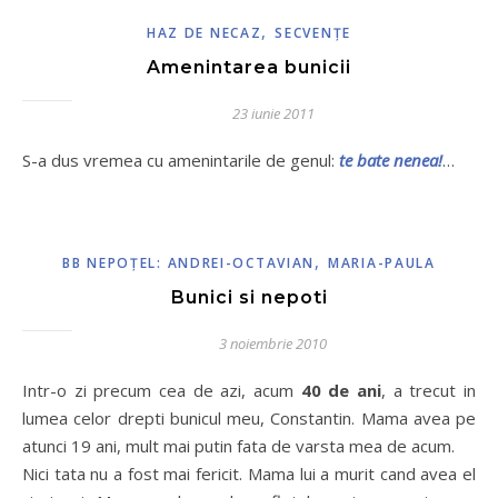
,
HAZ DE NECAZ
SECVENŢE
Amenintarea bunicii
23 iunie 2011
S-a dus vremea cu amenintarile de genul:
te bate nenea!
…
,
BB NEPOŢEL: ANDREI-OCTAVIAN
MARIA-PAULA
Bunici si nepoti
3 noiembrie 2010
Intr-o zi precum cea de azi, acum
40 de ani
, a trecut in
lumea celor drepti bunicul meu, Constantin. Mama avea pe
atunci 19 ani, mult mai putin fata de varsta mea de acum.
Nici tata nu a fost mai fericit. Mama lui a murit cand avea el