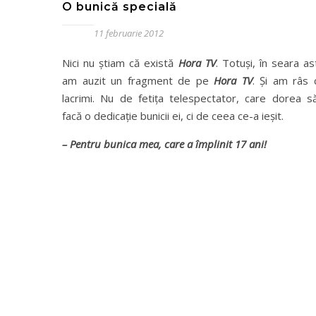
O bunică specială
11 februarie 2012
Nici nu ştiam că există
Hora TV
. Totuşi, în seara as
am auzit un fragment de pe
Hora TV
. Şi am râs 
lacrimi. Nu de fetiţa telespectator, care dorea să
facă o dedicaţie bunicii ei, ci de ceea ce-a ieşit.
– Pentru bunica mea, care a împlinit 17 ani!