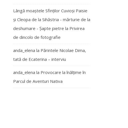
Lângă moaștele Sfinților Cuvioși Paisie
și Cleopa de la Sihăstria - mărturie de la
deshumare - Şapte pietre
la
Privirea
de dincolo de fotografie
anda_elena
la
Părintele Nicolae Dima,
tată de Ecaterina – interviu
anda_elena
la
Provocare la înălțime în
Parcul de Aventuri Nativa