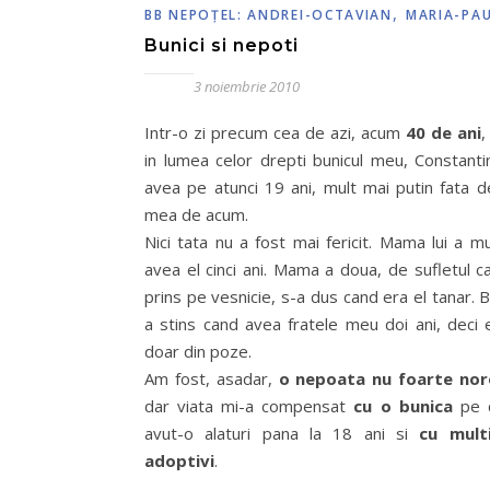
,
BB NEPOŢEL: ANDREI-OCTAVIAN
MARIA-PA
Bunici si nepoti
3 noiembrie 2010
Intr-o zi precum cea de azi, acum
40 de ani
,
in lumea celor drepti bunicul meu, Constant
avea pe atunci 19 ani, mult mai putin fata d
mea de acum.
Nici tata nu a fost mai fericit. Mama lui a m
avea el cinci ani. Mama a doua, de sufletul c
prins pe vesnicie, s-a dus cand era el tanar. B
a stins cand avea fratele meu doi ani, deci e
doar din poze.
Am fost, asadar,
o nepoata nu foarte no
dar viata mi-a compensat
cu o bunica
pe 
avut-o alaturi pana la 18 ani si
cu multi
adoptivi
.