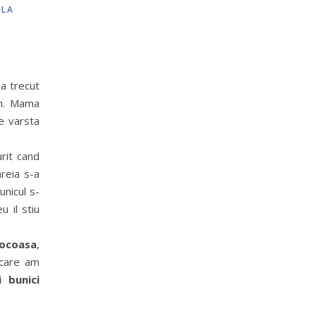
ULA
 a trecut
in. Mama
e varsta
urit cand
areia s-a
unicul s-
u il stiu
rocoasa
,
care am
 bunici