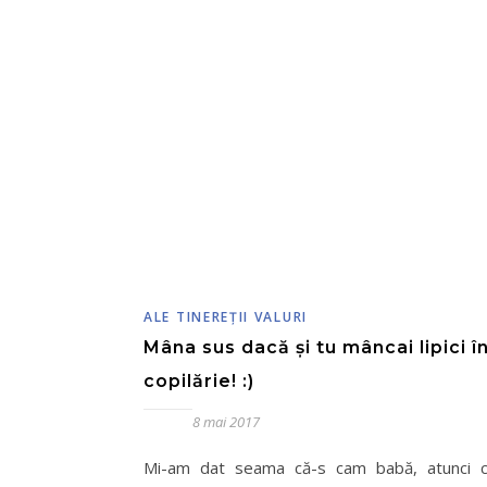
ALE TINEREŢII VALURI
Mâna sus dacă și tu mâncai lipici î
copilărie! :)
8 mai 2017
Mi-am dat seama că-s cam babă, atunci 