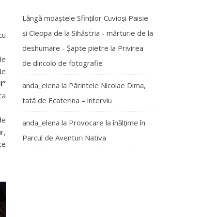
Lângă moaștele Sfinților Cuvioși Paisie
și Cleopa de la Sihăstria - mărturie de la
cu
deshumare - Şapte pietre
la
Privirea
le
de dincolo de fotografie
de
!”
anda_elena
la
Părintele Nicolae Dima,
ca
tată de Ecaterina – interviu
de
anda_elena
la
Provocare la înălțime în
r,
Parcul de Aventuri Nativa
ce