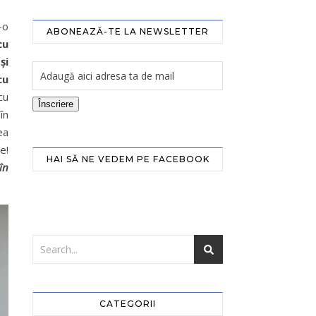
-o
ABONEAZĂ-TE LA NEWSLETTER
cu
și
cu
cu
Înscriere
în
ea
e!
HAI SĂ NE VEDEM PE FACEBOOK
în
CATEGORII