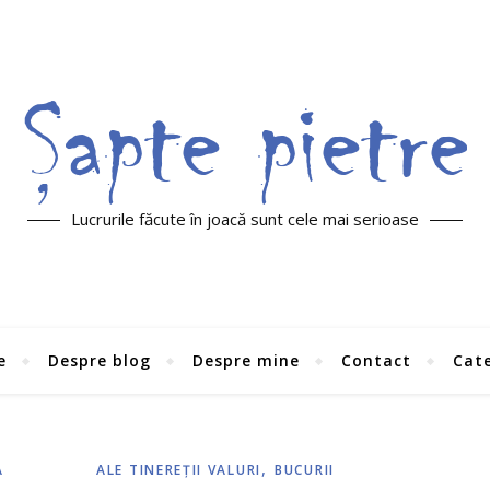
Lucrurile făcute în joacă sunt cele mai serioase
e
Despre blog
Despre mine
Contact
Cate
,
A
ALE TINEREŢII VALURI
BUCURII