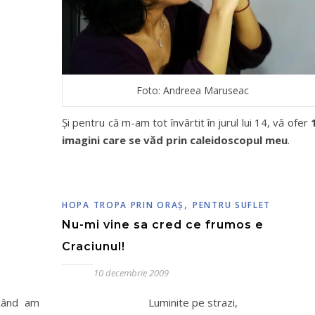
Foto: Andreea Maruseac
Și pentru că m-am tot învârtit în jurul lui 14, vă ofer
imagini care se văd prin caleidoscopul meu
.
,
HOPA TROPA PRIN ORAŞ
PENTRU SUFLET
n
Nu-mi vine sa cred ce frumos e
Craciunul!
10 decembrie 2009
când am
Luminite pe strazi,