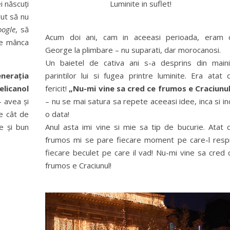
i născuți
Luminite in suflet!
rut să nu
oogle
, să
Acum doi ani, cam in aceeasi perioada, eram 
re mânca
George la plimbare – nu suparati, dar morocanosi.
Un baietel de cativa ani s-a desprins din maini
nerația
parintilor lui si fugea printre luminite. Era atat 
elicanol
fericit!
„Nu-mi vine sa cred ce frumos e Craciunul
 avea și
– nu se mai satura sa repete aceeasi idee, inca si in
te cât de
o data!
ce și bun
Anul asta imi vine si mie sa tip de bucurie. Atat 
frumos mi se pare fiecare moment pe care-l respi
fiecare beculet pe care il vad! Nu-mi vine sa cred 
frumos e Craciunul!