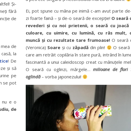
tfel! Și-
Ei, pot spune cu mâna pe inimă c-am avut parte de
eți fără
zi foarte faină – și de-o seară de excepție!
O seară 
uncție de
revederi și cu noi prietenii, o seară cu joacă 
culoare, cu uimire, cu lumină, cu râs mult, 
muncă și cu rezultate tare frumoase!
O seară 
a mea de
(Veronica)
Soare
și cu
zăpadă
din plin!
O seară 
 casă, la
care am retrăit copilăria în stare pură, intrând în lum
tice
! De
fascinantă a unui caleidoscop creat cu mânuțele mel
eze și să
O seară cu oglinzi, mărgele…
milioane de flori 
urine pe
oglindă
– vorba japonezului!
m se pot
t nu e o
udiu, de