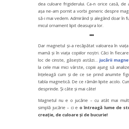
dea culoare frigiderului. Ca-n orice casă, de al
așa ne-am pornit a vorbi generic despre magn
să-i mai vedem. Admirând și alegând doar în f
micul ornament lipit deasupra lor.
***
Dar magnetul și-a recăpătat valoarea în viaț
mamă și în viața copiilor noștri. Căci în fiecare
loc de cinste, găsești astăzi…
jucării magne
la cele mai mici vârste, copiii ajung să analiz
înțeleagă cum și de ce se prind anumite fig
tabla magnetică. De ce rămân lipite acolo. Cu
desprinde. Și câte și mai câte!
Magnetul nu e o jucărie – cu atât mai mul
simplă jucărie – ci e
o întreagă lume de st
creație, de culoare și de bucurie!