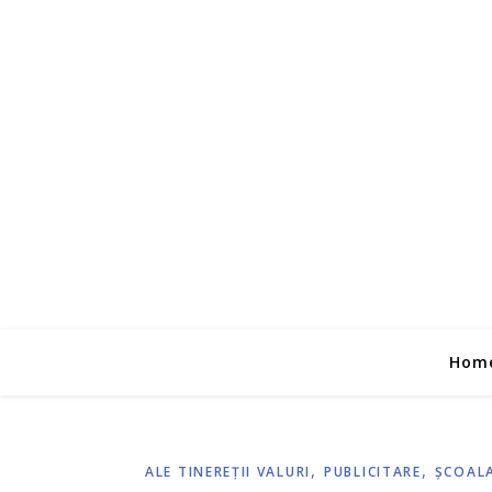
Hom
,
,
ALE TINEREŢII VALURI
PUBLICITARE
ŞCOAL