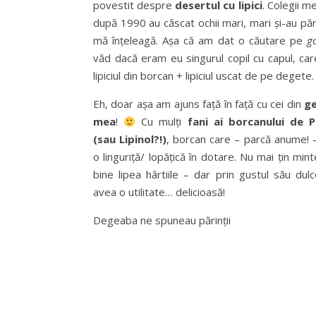
povestit despre
desertul cu lipici
. Colegii me
după 1990 au căscat ochii mari, mari și-au pă
mă înțeleagă. Așa că am dat o căutare pe
g
văd dacă eram eu singurul copil cu capul, ca
lipiciul din borcan + lipiciul uscat de pe degete.
Eh, doar așa am ajuns față în față cu cei din
ge
mea
!
Cu mulți
fani ai borcanului de P
(sau Lipinol?!)
, borcan care – parcă anume! –
o linguriță/ lopățică în dotare. Nu mai țin min
bine lipea hârtiile – dar prin gustul său dul
avea o utilitate… delicioasă!
Degeaba ne spuneau părinții