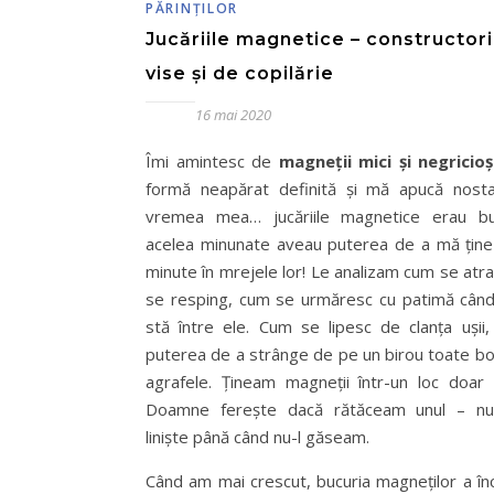
PĂRINŢILOR
Jucăriile magnetice – constructor
vise și de copilărie
16 mai 2020
Îmi amintesc de
magneții mici și negricioș
formă neapărat definită și mă apucă nosta
vremea mea… jucăriile magnetice erau bu
acelea minunate aveau puterea de a mă ține
minute în mrejele lor! Le analizam cum se atr
se resping, cum se urmăresc cu patimă când
stă între ele. Cum se lipesc de clanța ușii
puterea de a strânge de pe un birou toate bol
agrafele. Țineam magneții într-un loc doar a
Doamne ferește dacă rătăceam unul – n
liniște până când nu-l găseam.
Când am mai crescut, bucuria magneților a în