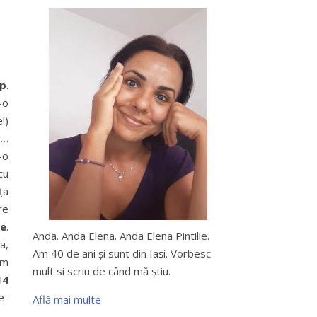
op
.
-o
!)
r…
-o
cu
ța
re
pe
.
Anda. Anda Elena. Anda Elena Pintilie.
a,
Am 40 de ani şi sunt din Iaşi. Vorbesc
am
mult si scriu de când mă ştiu.
14
e-
Află mai multe