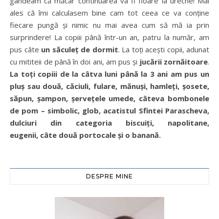
gândeam că măcar continuarea va fi floare la ureche! Mai
ales că îmi calculasem bine cam tot ceea ce va conține
fiecare pungă și nimic nu mai avea cum să mă ia prin
surprindere! La copiii până într-un an, patru la număr, am
pus câte
un săculeț de dormit
. La toți acești copii, adunat
cu mititeii de până în doi ani, am pus și
jucării zornăitoare
.
La toți copiii de la câtva luni până la 3 ani am pus un
pluș sau două, căciuli, fulare, mănuși, hamleți, șosete,
săpun, șampon, șervețele umede, câteva bombonele
de pom – simbolic, glob, acatistul Sfintei Parascheva,
dulciuri din categoria biscuiți, napolitane,
eugenii, câte două portocale și o banană.
DESPRE MINE