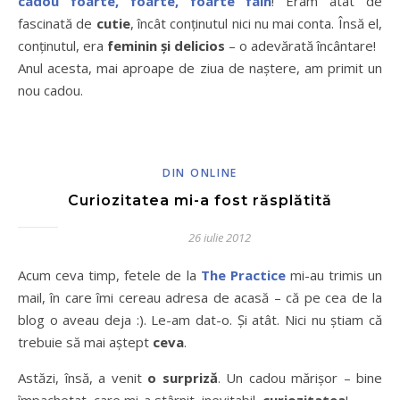
cadou foarte, foarte, foarte fain
! Eram atât de
fascinată de
cutie
, încât conţinutul nici nu mai conta. Însă el,
conţinutul, era
feminin şi delicios
– o adevărată încântare!
Anul acesta, mai aproape de ziua de naştere, am primit un
nou cadou.
DIN ONLINE
Curiozitatea mi-a fost răsplătită
26 iulie 2012
Acum ceva timp, fetele de la
The Practice
mi-au trimis un
mail, în care îmi cereau adresa de acasă – că pe cea de la
blog o aveau deja :). Le-am dat-o. Și atât. Nici nu știam că
trebuie să mai aștept
ceva
.
Astăzi, însă, a venit
o surpriză
. Un cadou mărișor – bine