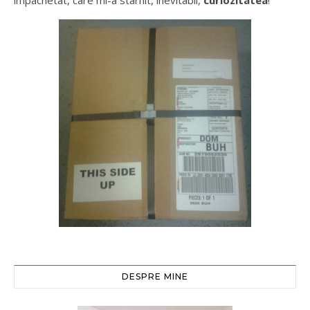
împachetat, care mi-a stârnit, inevitabil,
curiozitatea
!
DESPRE MINE