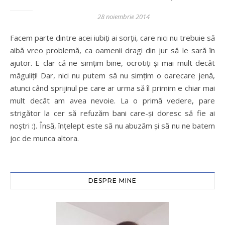
28 noiembrie 2014
Facem parte dintre acei iubiți ai sorții, care nici nu trebuie să
aibă vreo problemă, ca oamenii dragi din jur să le sară în
ajutor. E clar că ne simțim bine, ocrotiți și mai mult decât
măguliți! Dar, nici nu putem să nu simțim o oarecare jenă,
atunci când sprijinul pe care ar urma să îl primim e chiar mai
mult decât am avea nevoie. La o primă vedere, pare
strigător la cer să refuzăm bani care-și doresc să fie ai
noștri :). Însă, înțelept este să nu abuzăm și să nu ne batem
joc de munca altora.
DESPRE MINE