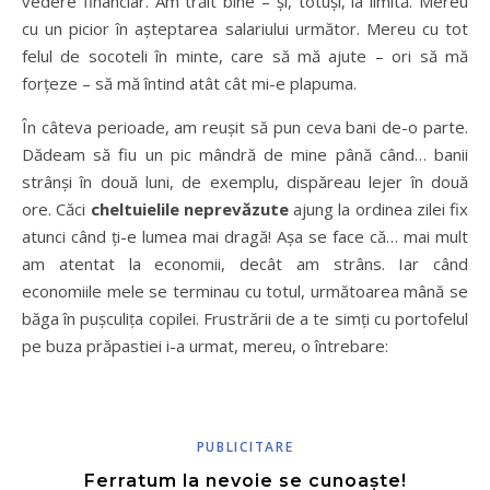
vedere financiar. Am trăit bine – și, totuși, la limită. Mereu
cu un picior în așteptarea salariului următor. Mereu cu tot
felul de socoteli în minte, care să mă ajute – ori să mă
forțeze – să mă întind atât cât mi-e plapuma.
În câteva perioade, am reușit să pun ceva bani de-o parte.
Dădeam să fiu un pic mândră de mine până când… banii
strânși în două luni, de exemplu, dispăreau lejer în două
ore. Căci
cheltuielile neprevăzute
ajung la ordinea zilei fix
atunci când ți-e lumea mai dragă! Așa se face că… mai mult
am atentat la economii, decât am strâns. Iar când
economiile mele se terminau cu totul, următoarea mână se
băga în pușculița copilei. Frustrării de a te simți cu portofelul
pe buza prăpastiei i-a urmat, mereu, o întrebare:
PUBLICITARE
Ferratum la nevoie se cunoaște!