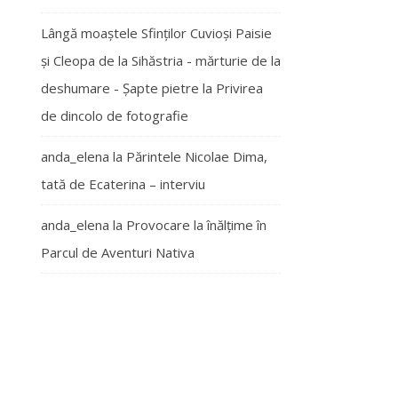
Lângă moaștele Sfinților Cuvioși Paisie
și Cleopa de la Sihăstria - mărturie de la
deshumare - Şapte pietre
la
Privirea
de dincolo de fotografie
anda_elena
la
Părintele Nicolae Dima,
tată de Ecaterina – interviu
anda_elena
la
Provocare la înălțime în
Parcul de Aventuri Nativa