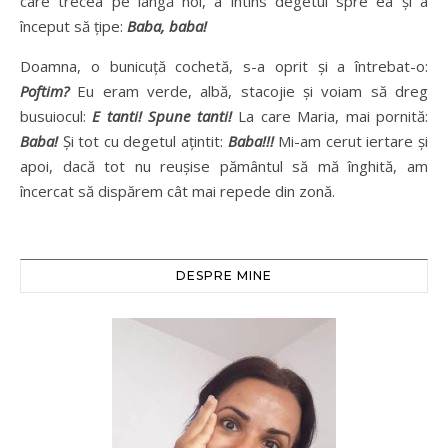
care trecea pe lângă noi, a întins degetul spre ea şi a
început să ţipe:
Baba, baba!
Doamna, o bunicuţă cochetă, s-a oprit şi a întrebat-o:
Poftim?
Eu eram verde, albă, stacojie şi voiam să dreg
busuiocul:
E tanti! Spune tanti!
La care Maria, mai pornită:
Baba!
Şi tot cu degetul aţintit:
Baba!!!
Mi-am cerut iertare şi
apoi, dacă tot nu reuşise pământul să mă înghită, am
încercat să dispărem cât mai repede din zonă.
DESPRE MINE