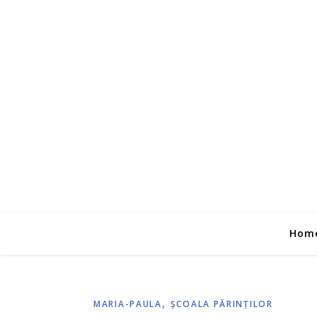
Hom
,
MARIA-PAULA
ŞCOALA PĂRINŢILOR