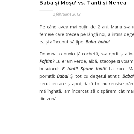
Baba şi Moşu’ vs. Tanti şi Nenea
2 februarie 2012
Pe când avea mai puțin de 2 ani, Maria s-a ui
femeie care trecea pe lângă noi, a întins deg
ea şi a început să ţipe:
Baba, baba!
Doamna, o bunicuţă cochetă, s-a oprit şi a în
Poftim?
Eu eram verde, albă, stacojie şi voiam
busuiocul:
E tanti! Spune tanti!
La care Mar
pornită:
Baba!
Şi tot cu degetul aţintit:
Baba!
cerut iertare şi apoi, dacă tot nu reuşise pă
mă înghită, am încercat să dispărem cât ma
din zonă.