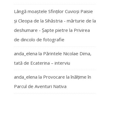
Lângă moaștele Sfinților Cuvioși Paisie
și Cleopa de la Sihăstria - mărturie de la
deshumare - Şapte pietre
la
Privirea
de dincolo de fotografie
anda_elena
la
Părintele Nicolae Dima,
tată de Ecaterina – interviu
anda_elena
la
Provocare la înălțime în
Parcul de Aventuri Nativa