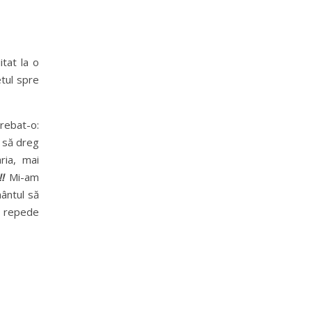
tat la o
etul spre
trebat-o:
 să dreg
ia, mai
!!
Mi-am
mântul să
i repede