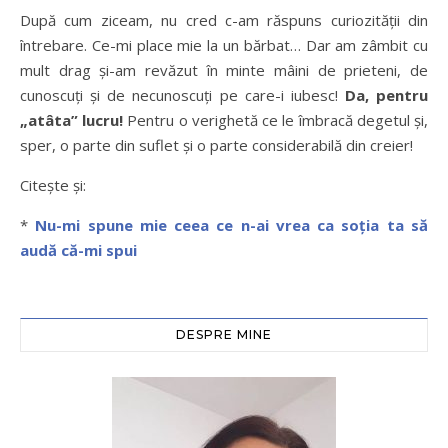
După cum ziceam, nu cred c-am răspuns curiozității din
întrebare. Ce-mi place mie la un bărbat… Dar am zâmbit cu
mult drag și-am revăzut în minte mâini de prieteni, de
cunoscuți și de necunoscuți pe care-i iubesc!
Da, pentru
„atâta” lucru!
Pentru o verighetă ce le îmbracă degetul și,
sper, o parte din suflet și o parte considerabilă din creier!
Citește și:
*
Nu-mi spune mie ceea ce n-ai vrea ca soția ta să
audă că-mi spui
DESPRE MINE