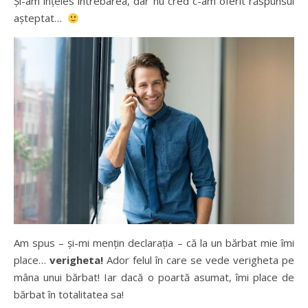
Și-am înțeles întrebarea, dar nu cred c-am oferit răspunsul
așteptat…
Am spus – și-mi mențin declarația – că la un bărbat mie îmi
place…
verigheta!
Ador felul în care se vede verigheta pe
mâna unui bărbat! Iar dacă o poartă asumat, îmi place de
bărbat în totalitatea sa!