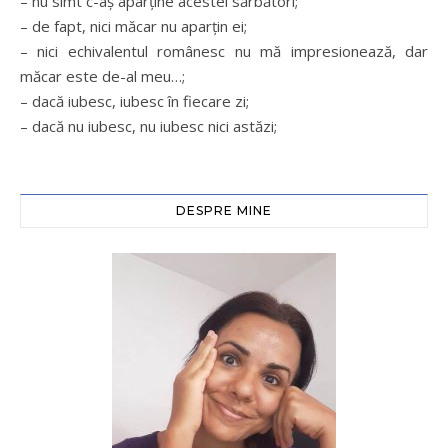
– nu simt c-aș aparține acestei sărbători;
– de fapt, nici măcar nu aparțin ei;
– nici echivalentul românesc nu mă impresionează, dar
măcar este de-al meu…;
– dacă iubesc, iubesc în fiecare zi;
– dacă nu iubesc, nu iubesc nici astăzi;
DESPRE MINE