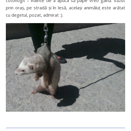
cotonogit – înainte de a apuca să pape vreo găină. Văzut
prin oraș, pe stradă și în lesă, același animăluț este arătat
cu degetul, pozat, admirat :).