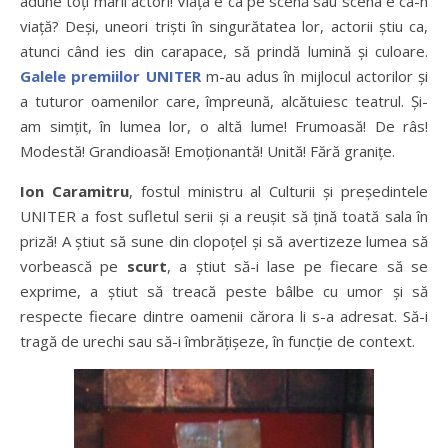
adune toți marii actori! Viața e ca pe scenă sau scena e ca-n
viață? Deși, uneori triști în singurătatea lor, actorii știu ca,
atunci când ies din carapace, să prindă lumină și culoare.
Galele premiilor UNITER
m-au adus în mijlocul actorilor și
a tuturor oamenilor care, împreună, alcătuiesc teatrul. Și-
am simțit, în lumea lor, o altă lume! Frumoasă! De râs!
Modestă! Grandioasă! Emoționantă! Unită! Fără granițe.
Ion Caramitru
, fostul ministru al Culturii și președintele
UNITER a fost sufletul serii și a reușit să țină toată sala în
priză! A știut să sune din clopoțel și să avertizeze lumea să
vorbească pe
scurt
, a știut să-i lase pe fiecare să se
exprime, a știut să treacă peste bâlbe cu umor și să
respecte fiecare dintre oamenii cărora li s-a adresat. Să-i
tragă de urechi sau să-i îmbrățișeze, în funcție de context.