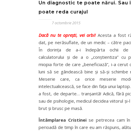
Un diagnostic te poate nărui. Sau î
poate reda curajul
7 octombrie 2015
Dacă nu te oprești, vei orbi!
Acesta a fost r
dat, pe nerăsuflate, de un medic – către paci
În dorința de a-i îndepărta ochii de 
calculatorului și de a o „conștientiza” cu pr
miopia forte de care „beneficiază”, i-a cerut c
luni să se gândească bine și să-și schimbe 
Meserie care, ca orice meserie mod
intelectualicească, se face din fața unui laptop.
a fost, de departe… tranșantă! Adică, fără pi
sau de psihologie, medicul decidea viitorul și-l
brut și brusc pe masă.
Întâmplarea Cristinei
se petrecea cam în 
perioadă de timp în care eu am răspuns, alătur