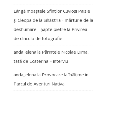
Lângă moaștele Sfinților Cuvioși Paisie
și Cleopa de la Sihăstria - mărturie de la
deshumare - Şapte pietre
la
Privirea
de dincolo de fotografie
anda_elena
la
Părintele Nicolae Dima,
tată de Ecaterina – interviu
anda_elena
la
Provocare la înălțime în
Parcul de Aventuri Nativa