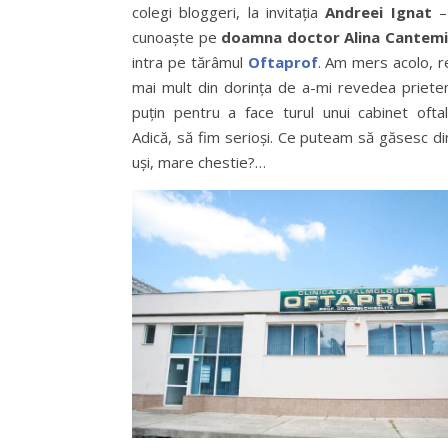
colegi bloggeri, la invitația
Andreei Ignat
–
cunoaște pe
doamna doctor Alina Cantemi
intra pe tărâmul
Oftaprof
. Am mers acolo, r
mai mult din dorința de a-mi revedea prieteni
puțin pentru a face turul unui cabinet oftal
Adică, să fim serioși. Ce puteam să găsesc di
uși, mare chestie?…