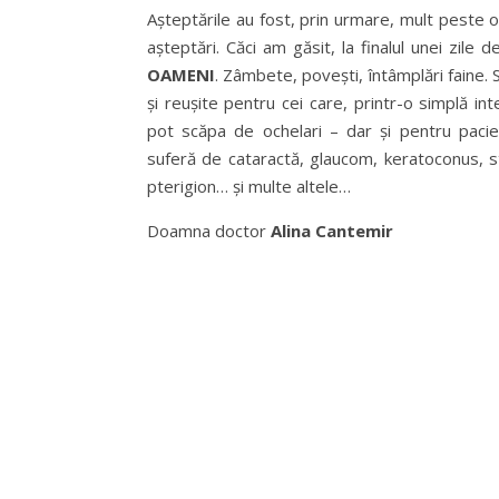
Așteptările au fost, prin urmare, mult peste o
așteptări. Căci am găsit, la finalul unei zile 
OAMENI
. Zâmbete, povești, întâmplări faine.
și reușite pentru cei care, printr-o simplă int
pot scăpa de ochelari – dar și pentru pacien
suferă de cataractă, glaucom, keratoconus, s
pterigion… și multe altele…
Doamna doctor
Alina Cantemir