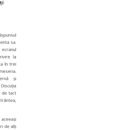
ți
ăspunsul
enta sa.
ecranul
ivire la
a în trei
meseria.
ernă și
 Discuția
c de tact
 trântea,
aceeași
i de alți