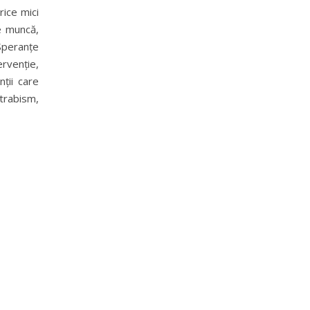
rice mici
de muncă,
 Speranțe
ervenție,
ții care
trabism,