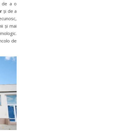
 de a o
r
și de a
ecunosc,
i și mai
mologic.
ncolo de