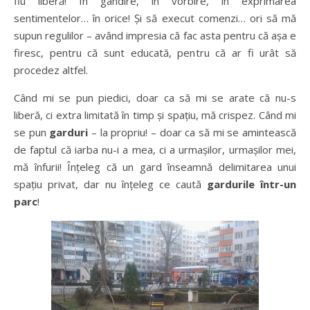
fiu liberă! În gândire, în vorbire, în exprimarea
sentimentelor… în orice! Şi să execut comenzi… ori să mă
supun regulilor – având impresia că fac asta pentru că aşa e
firesc, pentru că sunt educată, pentru că ar fi urât să
procedez altfel.
Când mi se pun piedici, doar ca să mi se arate că nu-s
liberă, ci extra limitată în timp şi spaţiu, mă crispez. Când mi
se pun
garduri
– la propriu! – doar ca să mi se amintească
de faptul că iarba nu-i a mea, ci a urmaşilor, urmaşilor mei,
mă înfurii! Înţeleg că un gard înseamnă delimitarea unui
spaţiu privat, dar nu înţeleg ce caută
gardurile într-un
parc
!