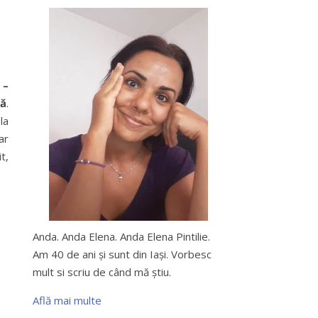
 –
ră
.
la
ar
t,
Anda. Anda Elena. Anda Elena Pintilie.
Am 40 de ani şi sunt din Iaşi. Vorbesc
mult si scriu de când mă ştiu.
Află mai multe