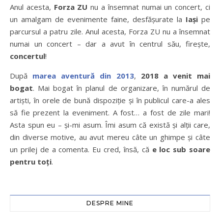
Anul acesta,
Forza ZU
nu a însemnat numai un concert, ci
un amalgam de evenimente faine, desfășurate la
Iași
pe
parcursul a patru zile. Anul acesta, Forza ZU nu a însemnat
numai un concert – dar a avut în centrul său, firește,
concertul
!
După
marea aventură din 2013
,
2018 a venit mai
bogat
. Mai bogat în planul de organizare, în numărul de
artiști, în orele de bună dispoziție și în publicul care-a ales
să fie prezent la eveniment. A fost… a fost de zile mari!
Asta spun eu – și-mi asum. Îmi asum că există și alții care,
din diverse motive, au avut mereu câte un ghimpe și câte
un prilej de a comenta. Eu cred, însă, că
e loc sub soare
pentru toți
.
DESPRE MINE