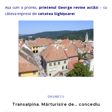
Aşa cum a promis,
prietenul George revine astăzi
– cu
câteva impresii din
cetatea Sighişoarei
.
DRUMEŢII
Transalpina. Mărturisire de… concediu