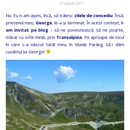
13 august 2013
Nu. Eu n-am ajuns, încă, să trăiesc
zilele de concediu
. Însă,
prietenul meu,
George
, le-a şi terminat. În acest context,
l-
am invitat pe blog
– să ne povestească. Să ne poarte,
măcar cu ochii minţii, prin
Transalpina
. Pe aproape de locul
în care s-a născut tatăl meu, în Munţii Parâng. Să-i dăm
cuvântul lui George!