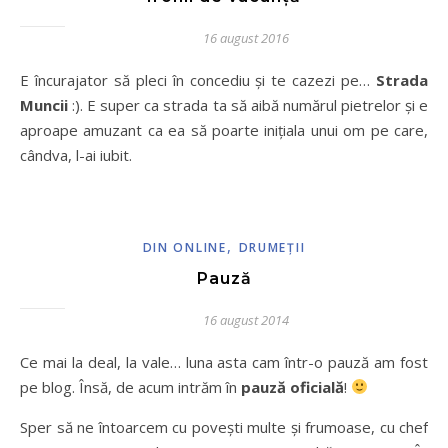
16 august 2016
E încurajator să pleci în concediu și te cazezi pe…
Strada
Muncii
:). E super ca strada ta să aibă numărul pietrelor și e
aproape amuzant ca ea să poarte inițiala unui om pe care,
cândva, l-ai iubit.
,
DIN ONLINE
DRUMEŢII
Pauză
16 august 2014
Ce mai la deal, la vale… luna asta cam într-o pauză am fost
pe blog. Însă, de acum intrăm în
pauză oficială
!
Sper să ne întoarcem cu povești multe și frumoase, cu chef