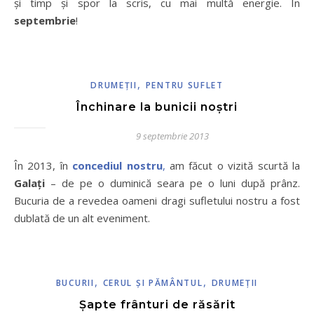
și timp și spor la scris, cu mai multă energie. În
septembrie
!
,
DRUMEŢII
PENTRU SUFLET
Închinare la bunicii noştri
9 septembrie 2013
În 2013, în
concediul nostru
,
am făcut o vizită scurtă la
Galaţi
– de pe o duminică seara pe o luni după prânz.
Bucuria de a revedea oameni dragi sufletului nostru a fost
dublată de un alt eveniment.
,
,
BUCURII
CERUL ŞI PĂMÂNTUL
DRUMEŢII
Şapte frânturi de răsărit