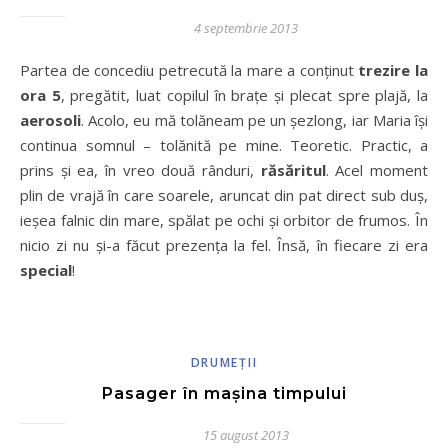
4 septembrie 2013
Partea de concediu petrecută la mare a conţinut
trezire la
ora 5
, pregătit, luat copilul în braţe şi plecat spre plajă, la
aerosoli
. Acolo, eu mă tolăneam pe un şezlong, iar Maria îşi
continua somnul – tolănită pe mine. Teoretic. Practic, a
prins şi ea, în vreo două rânduri,
răsăritul
. Acel moment
plin de vrajă în care soarele, aruncat din pat direct sub duş,
ieşea falnic din mare, spălat pe ochi şi orbitor de frumos. În
nicio zi nu şi-a făcut prezenţa la fel. Însă, în fiecare zi era
special
!
DRUMEŢII
Pasager în maşina timpului
15 august 2013