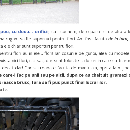
pou, cu doua… orificii
, sa-i spunem, de-o parte si de alta a l
ma rugam sa fie suporturi pentru flori. Am fost facuta
de la tara
,
ele chiar sunt suporturi pentru flori.
entru flori au in ele… flori! Iar cosurile de gunoi, alea cu modele
sta nici flori, nici sac, dar sunt folosite ca locuri in care sa-ti aru
 decat clar! Dar si treaba e facuta de mantuiala, oprita la mijloc
 care-i fac pe unii sau pe altii, dupa ce au cheltuit gramezi 
preasca brusc, fara sa fi pus punct final lucrarilor.
arte.