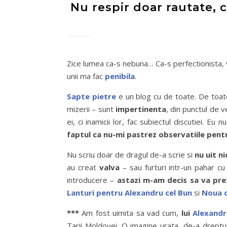
Nu respir doar rautate, c
Zice lumea ca-s nebuna… Ca-s perfectionista, vi
unii ma fac
penibila
.
Sapte pietre
e un blog cu de toate. De toate
mizerii – sunt
impertinenta
, din punctul de v
ei, ci inamicii lor, fac subiectul discutiei. Eu
faptul ca nu-mi pastrez observatiile pentr
Nu scriu doar de dragul de-a scrie si
nu uit n
au creat
valva
– sau furturi intr-un pahar c
introducere –
astazi m-am decis sa va prez
Lanturi pentru Alexandru cel Bun
si
Noua c
***
Am fost uimita sa vad cum,
lui
Alexandr
Tarii Moldovei. O imagine urata, de-a dreptul! 