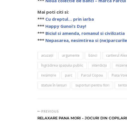
***
Noua colectie de banci – marca Parcu
Mai poti citi si:
***
Cu dreptul… prin iarba
***
Happy Gunoi’s Day!
***
Biciul si amenda, romanul si civilizatia
***
Nepasarea, nesimtirea si (ne)parcurile
acuzaţii
argumente
bănci
cartierul Ale
îngrădirea spaţiului public
interdicţii
mizeri
nesimţire
parc
Parcul Copou
Piaţa Voi
statuie în lanţuri
suporturi pentru flori
terito
PREVIOUS
RELAXARE PANA MORI - JOCURI DIN COPILARI