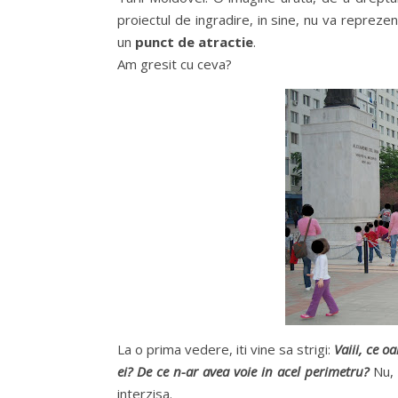
proiectul de ingradire, in sine, nu va reprez
un
punct de atractie
.
Am gresit cu ceva?
La o prima vedere, iti vine sa strigi:
Vaiii, ce o
ei? De ce n-ar avea voie in acel perimetru?
Nu, 
interzisa.