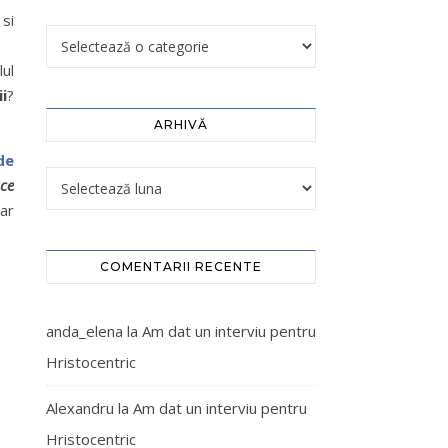
si
lul
i
?
ARHIVĂ
de
 ce
dar
COMENTARII RECENTE
anda_elena
la
Am dat un interviu pentru
Hristocentric
Alexandru
la
Am dat un interviu pentru
Hristocentric