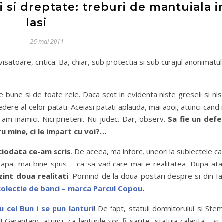
i si dreptate: treburi de mantuiala i
Iasi
26 mai 2011
satoare, critica. Ba, chiar, sub protectia si sub curajul anonimatul
 bune si de toate rele. Daca scot in evidenta niste greseli si ni
edere al celor patati. Aceiasi patati aplauda, mai apoi, atunci cand
 nu am inamici. Nici prieteni. Nu judec. Dar, observ.
Sa fie un defe
u mine, ci le impart cu voi?…
iciodata ce-am scris
. De aceea, ma intorc, uneori la subiectele c
u apa, mai bine spus – ca sa vad care mai e realitatea. Dupa ata
int doua realitati
. Pornind de la doua postari despre si din Ia
olectie de banci – marca Parcul Copou
.
u cel Bun i se pun lanturi
! De fapt, statuii domnitorului si Ste
Garantam, atunci, ca lanturile vor fi sarite, statuia calarita… si