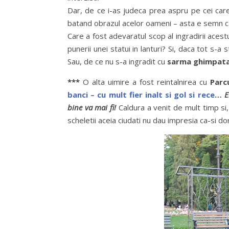
Dar, de ce i-as judeca prea aspru pe cei ca
batand obrazul acelor oameni – asta e semn ca, 
Care a fost adevaratul scop al ingradirii acest
punerii unei statui in lanturi? Si, daca tot s-a
Sau, de ce nu s-a ingradit cu
sarma ghimpat
***
O alta uimire a fost reintalnirea cu
Parc
banci – cu mult fier inalt si gol si rece
…
Ei
bine va mai fi!
Caldura a venit de mult timp si,
scheletii aceia ciudati nu dau impresia ca-si