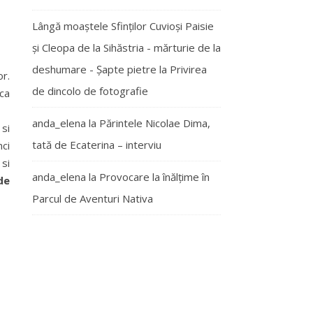
Lângă moaștele Sfinților Cuvioși Paisie
și Cleopa de la Sihăstria - mărturie de la
deshumare - Şapte pietre
la
Privirea
or.
de dincolo de fotografie
 ca
anda_elena
la
Părintele Nicolae Dima,
 si
tată de Ecaterina – interviu
nci
 si
anda_elena
la
Provocare la înălțime în
de
Parcul de Aventuri Nativa