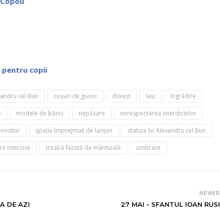
l Copou
 pentru copii
xandru cel Bun
coşuri de gunoi
dovezi
Iaşi
îngrădire
e
modele de bănci
nepăsare
nerespectarea interdicţiilor
evozilor
spaţiu împrejmuit de lanţuri
statuia lui Alexandru cel Bun
rii interzise
treabă făcută de mântuială
umbrare
NEWE
A DE AZI
27 MAI - SFANTUL IOAN RUS