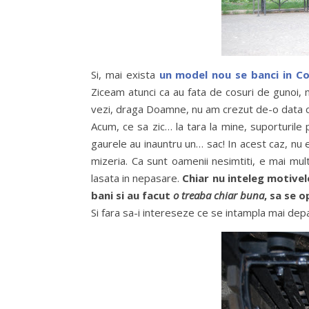
Si, mai exista
un model nou se banci in Co
Ziceam atunci ca au fata de cosuri de gunoi, 
vezi, draga Doamne, nu am crezut de-o data ca 
Acum, ce sa zic… la tara la mine, suporturile p
gaurele au inauntru un… sac! In acest caz, nu exi
mizeria. Ca sunt oamenii nesimtiti, e mai mult
lasata in nepasare.
Chiar nu inteleg motivele
bani si au facut
o treaba chiar buna
, sa se o
Si fara sa-i intereseze ce se intampla mai dep