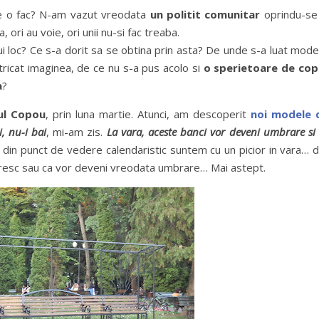
re o fac? N-am vazut vreodata
un politit comunitar
oprindu-se 
ori au voie, ori unii nu-si fac treaba.
ui loc? Ce s-a dorit sa se obtina prin asta? De unde s-a luat mode
 stricat imaginea, de ce nu s-a pus acolo si
o sperietoare de copi
a
?
ul Copou
, prin luna martie. Atunci, am descoperit
noi modele 
, nu-i bai
, mi-am zis.
La vara, aceste banci vor deveni umbrare si
 din punct de vedere calendaristic suntem cu un picior in vara… 
 doresc sau ca vor deveni vreodata umbrare… Mai astept.