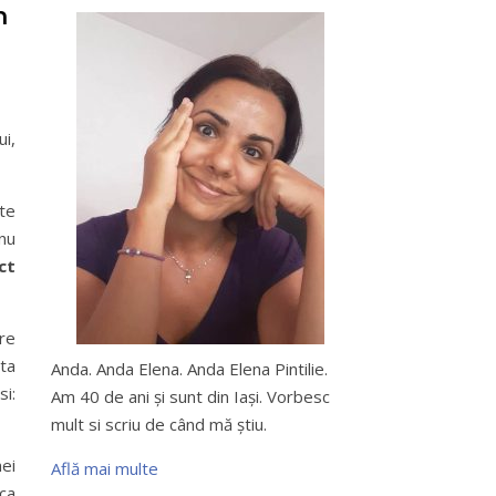
n
ui,
ste
 nu
ct
are
ta
Anda. Anda Elena. Anda Elena Pintilie.
si:
Am 40 de ani şi sunt din Iaşi. Vorbesc
mult si scriu de când mă ştiu.
mei
Află mai multe
 ca