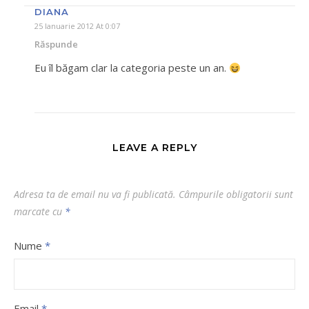
DIANA
25 Ianuarie 2012 At 0:07
Răspunde
Eu îl băgam clar la categoria peste un an.
LEAVE A REPLY
Adresa ta de email nu va fi publicată.
Câmpurile obligatorii sunt
marcate cu
*
Nume
*
Email
*