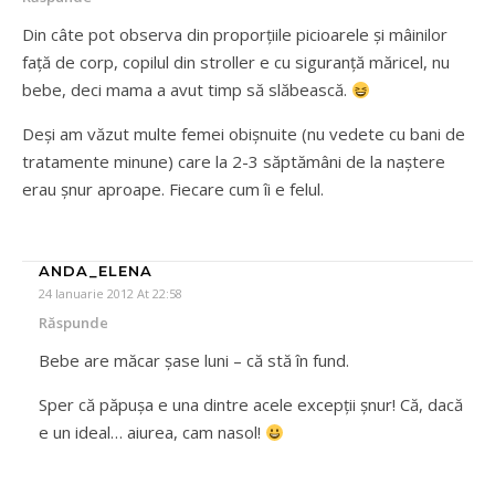
Din câte pot observa din proporțiile picioarele și mâinilor
față de corp, copilul din stroller e cu siguranță măricel, nu
bebe, deci mama a avut timp să slăbească.
Deși am văzut multe femei obișnuite (nu vedete cu bani de
tratamente minune) care la 2-3 săptămâni de la naștere
erau șnur aproape. Fiecare cum îi e felul.
ANDA_ELENA
24 Ianuarie 2012 At 22:58
Răspunde
Bebe are măcar şase luni – că stă în fund.
Sper că păpuşa e una dintre acele excepţii şnur! Că, dacă
e un ideal… aiurea, cam nasol!