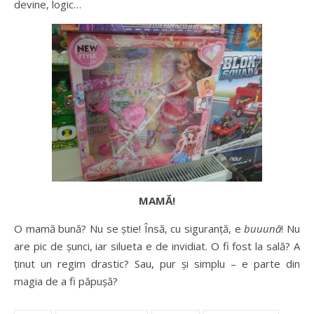
devine, logic…
MAMĂ!
O mamă bună? Nu se ştie! Însă, cu siguranţă, e
buuună
! Nu
are pic de şunci, iar silueta e de invidiat. O fi fost la sală? A
ţinut un regim drastic? Sau, pur şi simplu – e parte din
magia de a fi păpuşă?