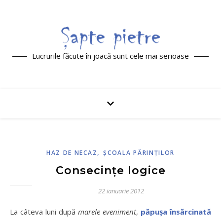
Lucrurile făcute în joacă sunt cele mai serioase
,
HAZ DE NECAZ
ŞCOALA PĂRINŢILOR
Consecinţe logice
22 ianuarie 2012
La câteva luni după
marele eveniment
,
păpuşa însărcinată