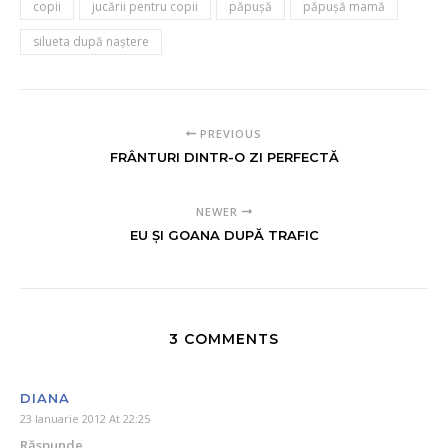
copii
jucării pentru copii
păpuşă
păpuşă mamă
silueta după naştere
PREVIOUS
FRÂNTURI DINTR-O ZI PERFECTĂ
NEWER
EU ŞI GOANA DUPĂ TRAFIC
3 COMMENTS
DIANA
23 Ianuarie 2012 At 22:25
Răspunde