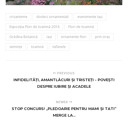
crizanteme
dovleci ornamentali
evenimente Iaşi
Expoziția Flori de toamnă 2016
Flori de toamnă
Grădina Botanică
Iaşi
ornamente flori
prin oraş
seminţe
toamnă
tufănele
PREVIOUS
INFIDELITĂȚI, AMANTLÂCURI ȘI TRISTEȚI - POVEȘTI
DESPRE IUBIRE ȘI ACADELE
NEWER
STOP CONCURS! „PLEDOARIE PENTRU MAMI ȘI TATI”
MERGE LA...