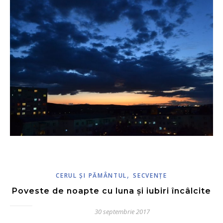
,
CERUL ŞI PĂMÂNTUL
SECVENŢE
Poveste de noapte cu luna și iubiri încâlcite
30 septembrie 2017