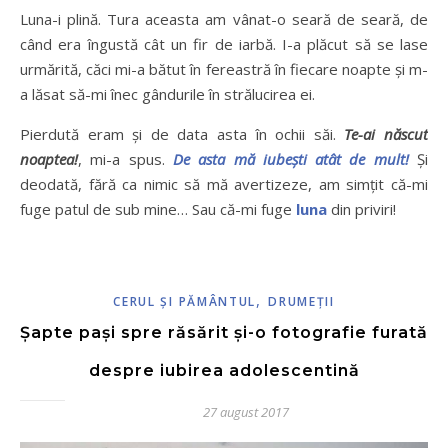
Luna-i plină. Tura aceasta am vânat-o seară de seară, de
când era îngustă cât un fir de iarbă. I-a plăcut să se lase
urmărită, căci mi-a bătut în fereastră în fiecare noapte și m-
a lăsat să-mi înec gândurile în strălucirea ei.
Pierdută eram și de data asta în ochii săi.
Te-ai născut
noaptea!
, mi-a spus.
De asta mă iubești atât de mult!
Și
deodată, fără ca nimic să mă avertizeze, am simțit că-mi
fuge patul de sub mine… Sau că-mi fuge
luna
din priviri!
,
CERUL ŞI PĂMÂNTUL
DRUMEŢII
Șapte pași spre răsărit și-o fotografie furată
despre iubirea adolescentină
27 august 2017