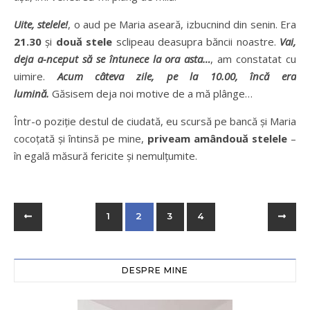
Uite, stelele!
, o aud pe Maria aseară, izbucnind din senin. Era
21.30
și
două stele
sclipeau deasupra băncii noastre.
Vai,
deja a-nceput să se întunece la ora asta…
, am constatat cu
uimire.
Acum câteva zile, pe la 10.00, încă era
lumină.
Găsisem deja noi motive de a mă plânge…
Într-o poziție destul de ciudată, eu scursă pe bancă și Maria
cocoțată și întinsă pe mine,
priveam amândouă stelele
–
în egală măsură fericite și nemulțumite.
1
2
3
4
DESPRE MINE