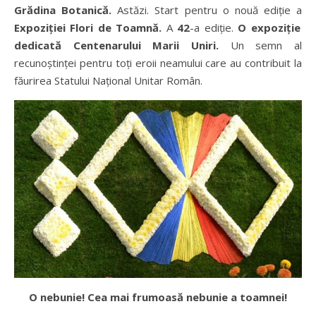
Grădina Botanică.
Astăzi. Start pentru o nouă ediție a
Expoziției Flori de Toamnă.
A
42
-a ediție.
O expoziție
dedicată Centenarului Marii Uniri.
Un semn al
recunoștinței pentru toți eroii neamului care au contribuit la
făurirea Statului Național Unitar Român.
O nebunie! Cea mai frumoasă nebunie a toamnei!