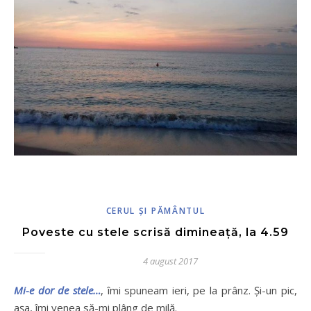
CERUL ŞI PĂMÂNTUL
Poveste cu stele scrisă dimineață, la 4.59
4 august 2017
Mi-e dor de stele…
, îmi spuneam ieri, pe la prânz. Și-un pic,
așa, îmi venea să-mi plâng de milă.