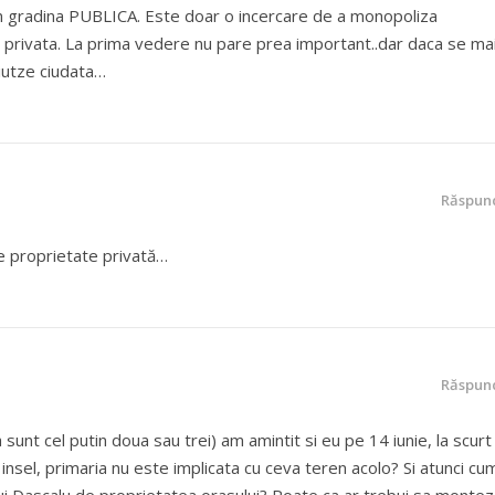
 in gradina PUBLICA. Este doar o incercare de a monopoliza
e privata. La prima vedere nu pare prea important..dar daca se ma
iutze ciudata…
Răspun
) e proprietate privată…
Răspun
unt cel putin doua sau trei) am amintit si eu pe 14 iunie, la scurt
nsel, primaria nu este implicata cu ceva teren acolo? Si atunci cu
lui Dascalu de proprietatea orasului? Poate ca ar trebui sa monte