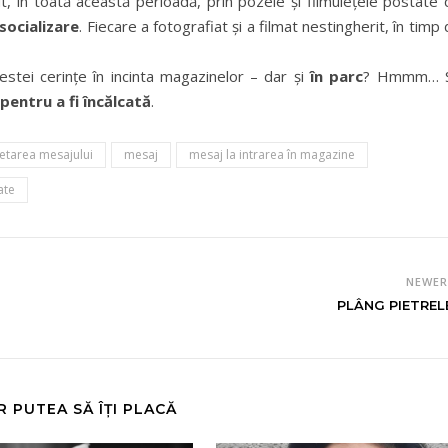
t, în toată această perioadă, prin pozele şi filmuleţele postate
 socializare
. Fiecare a fotografiat şi a filmat nestingherit, în timp
estei cerinţe în incinta magazinelor – dar şi
în parc
? Hmmm… 
pentru a fi încălcată
.
retarea mesajului
mesaj
mesaj la intrarea în magazine
ate
NEWE
PLÂNG PIETRELE.
R PUTEA SĂ ÎȚI PLACĂ