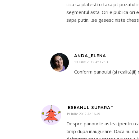
cica sa platesti o taxa pt pozatul
segmentul asta. Ori e publica ori 
sapa putin…se gasesc niste chest
ANDA_ELENA
19 Iulie 2012 At 17:53
Conform panoului (şi realităţii
IESEANUL SUPARAT
19 Iulie 2012 At 16:49
Despre panourile astea (pentru ca s
timp dupa inaugurare. Daca nu ma i
delimitam proprietatea privata a 