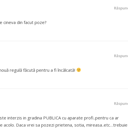
Răspun
pe cineva din facut poze?
Răspun
ouă regulă făcută pentru a fi încălcată!
Răspun
 este interzis in gradina PUBLICA cu aparate profi..pentru ca ar
e acolo. Daca vrei sa pozezi prietena, sotia, mireasa..etc…trebuie