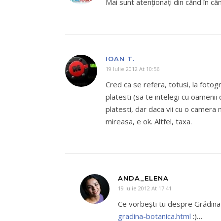
Mai sunt atenționați din când în c
IOAN T.
19 Iulie 2012 At 10:56
Cred ca se refera, totusi, la fotogr
platesti (sa te intelegi cu oamenii 
platesti, dar daca vii cu o camera 
mireasa, e ok. Altfel, taxa.
ANDA_ELENA
19 Iulie 2012 At 17:41
Ce vorbeşti tu despre Grădin
gradina-botanica.html
:)…