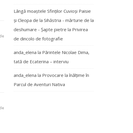
Lângă moaștele Sfinților Cuvioși Paisie
și Cleopa de la Sihăstria - mărturie de la
deshumare - Şapte pietre
la
Privirea
de
de dincolo de fotografie
anda_elena
la
Părintele Nicolae Dima,
tată de Ecaterina – interviu
anda_elena
la
Provocare la înălțime în
Parcul de Aventuri Nativa
de