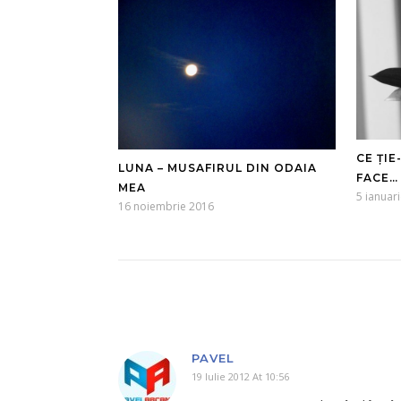
CE ȚIE
LUNA – MUSAFIRUL DIN ODAIA
FACE… 
MEA
5 ianuar
16 noiembrie 2016
PAVEL
19 Iulie 2012 At 10:56