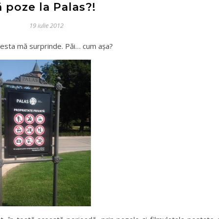
 poze la Palas?!
19 iulie 2012
cesta mă surprinde. Păi… cum aşa?