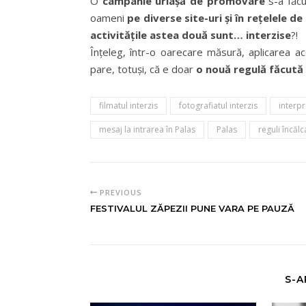
O
campanie uriaşă de promovare
s-a făcu
oameni
pe diverse site-uri şi în reţelele de
activităţile astea două sunt… interzise
?!
Înţeleg, într-o oarecare măsură, aplicarea ac
pare, totuşi, că e doar
o nouă regulă făcută 
filmatul interzis
fotografiatul interzis
interp
mesaj la intrarea în Palas
Palas
reguli încălc
PREVIOUS
FESTIVALUL ZĂPEZII PUNE VARA PE PAUZĂ
S-A