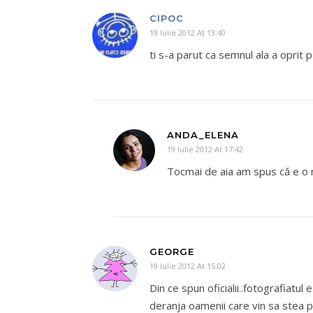
CIPOC
19 Iulie 2012 At 13:40
ti s-a parut ca semnul ala a oprit 
ANDA_ELENA
19 Iulie 2012 At 17:42
Tocmai de aia am spus că e o n
GEORGE
19 Iulie 2012 At 15:02
Din ce spun oficialii..fotografiatul
deranja oamenii care vin sa stea p