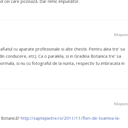
ând cei care pozează. Dar nimic impunător.
Răspun
afiatul cu aparate profesionale si alte chestii. Pentru alea tre’ sa
din conducere, etc). Ca o paralela, si in Gradina Botanica tre’ sa
normala, si nu cu fotograful de la nunta, respectiv tu imbracata in
Răspun
a Botanică?
http://saptepietre.ro/2011/11/flori-de-toamna-la-