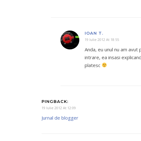
IOAN T.
19 Iulie 2012 At 18:55
Anda, eu unul nu am avut 
intrare, ea insasi explican
platesc
PINGBACK:
19 Iulie 2012 At 12:09
Jurnal de blogger