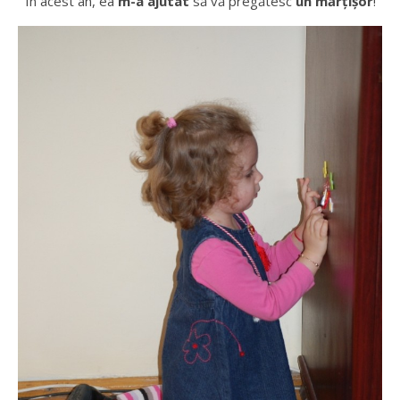
În acest an, ea
m-a ajutat
să vă pregătesc
un mărțișor
!